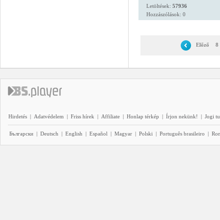
Letöltések:
57936
Hozzászólások: 0
Előző
8
Hirdetés
|
Adatvédelem
|
Friss hírek
|
Affiliate
|
Honlap térkép
|
Írjon nekünk!
|
Jogi t
Български
|
Deutsch
|
English
|
Español
|
Magyar
|
Polski
|
Português brasileiro
|
Ro