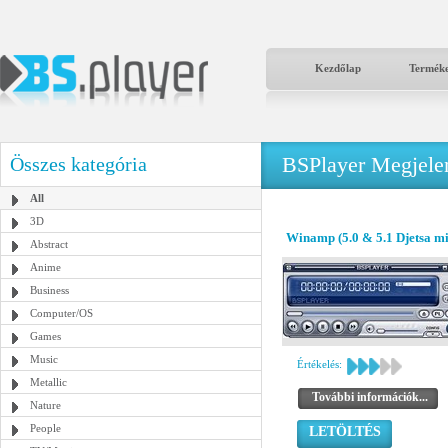
Kezdőlap
Termék
BSPlayer Megjelené
Összes kategória
All
3D
Winamp (5.0 & 5.1 Djetsa mi
Abstract
Anime
Business
Computer/OS
Games
Music
Értékelés:
Metallic
További információk...
Nature
People
LETÖLTÉS