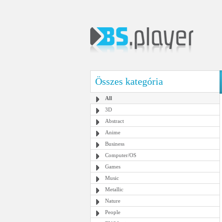
Összes kategória
All
3D
Abstract
Anime
Business
Computer/OS
Games
Music
Metallic
Nature
People