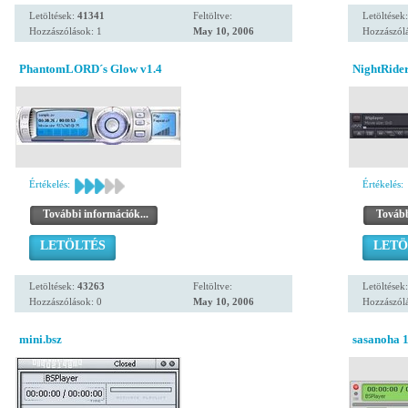
Letöltések:
41341
Feltöltve:
Letöltések
Hozzászólások: 1
May 10, 2006
Hozzászólá
PhantomLORD´s Glow v1.4
NightRide
Értékelés:
Értékelés:
További információk...
Tovább
LETÖLTÉS
LETÖ
Letöltések:
43263
Feltöltve:
Letöltések
Hozzászólások: 0
May 10, 2006
Hozzászólá
mini.bsz
sasanoha 