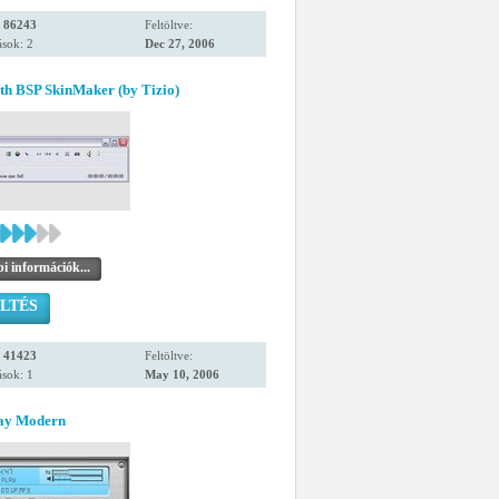
:
86243
Feltöltve:
sok: 2
Dec 27, 2006
th BSP SkinMaker (by Tizio)
i információk...
LTÉS
:
41423
Feltöltve:
sok: 1
May 10, 2006
ray Modern