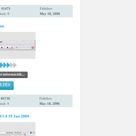
:
41471
Feltöltve:
ások: 0
May 10, 2006
an.
i információk...
LTÉS
:
66716
Feltöltve:
sok: 0
May 10, 2006
V1.4 19 Jan 2004