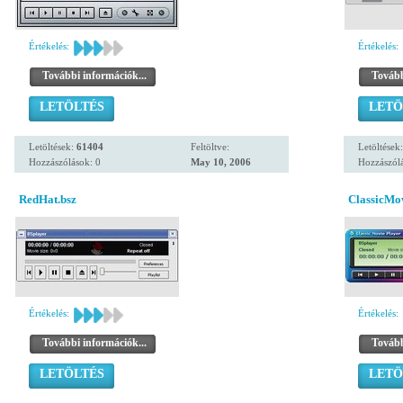
Értékelés:
Értékelés:
További információk...
Tovább
LETÖLTÉS
LETÖ
Letöltések:
61404
Feltöltve:
Letöltések
Hozzászólások: 0
May 10, 2006
Hozzászólá
RedHat.bsz
ClassicMov
Értékelés:
Értékelés:
További információk...
Tovább
LETÖLTÉS
LETÖ