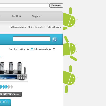
k
Letöltés
Support
Felhasználói terület – Belépés
|
Feliratkozás
▲
▼
▲
▼
Sort by:
rating
|
downloads
o
i információk...
LTÉS