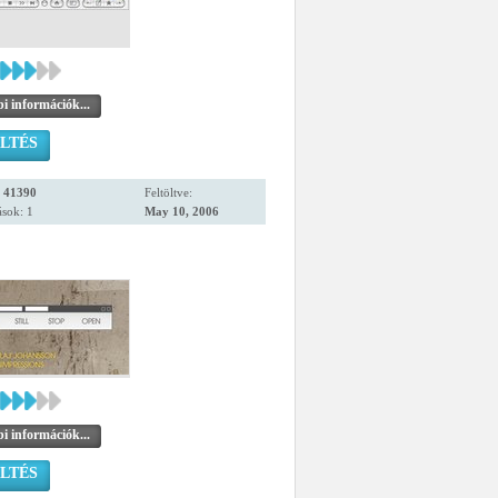
i információk...
LTÉS
:
41390
Feltöltve:
sok: 1
May 10, 2006
i információk...
LTÉS