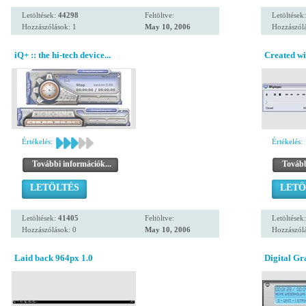
Letöltések:
44298
Feltöltve:
Letöltések
Hozzászólások: 1
May 10, 2006
Hozzászólá
iQ+ :: the hi-tech device...
Created wi
Értékelés:
Értékelés:
További információk...
Tovább
LETÖLTÉS
LETÖ
Letöltések:
41405
Feltöltve:
Letöltések
Hozzászólások: 0
May 10, 2006
Hozzászólá
Laid back 964px 1.0
Digital G