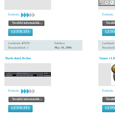
Értékelés:
Értékelés:
További információk...
Tovább
LETÖLTÉS
LETÖ
Letöltések:
67273
Feltöltve:
Letöltések
Hozzászólások: 1
May 10, 2006
Hozzászólá
Dark-skin1.0v.bsz
Sonar v1.0 
Értékelés:
Értékelés:
További információk...
Tovább
LETÖLTÉS
LETÖ