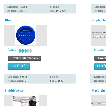
Letöltések:
42982
Feltöltve:
Letöltések
Hozzászólások: 4
May 10, 2006
Hozzászól
Blue
simple, cle
Értékelés:
Értékelés:
További információk...
Tovább
LETÖLTÉS
LETÖ
Letöltések:
60383
Feltöltve:
Letöltések
Hozzászólások: 2
Sep 9, 2007
Hozzászólá
Smith&Wesson
MacLight 