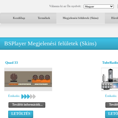
Válassza ki az Ön nyelvét:
Kezdőlap
Termékek
Megjelenési felületek (Skins)
Híre
BSPlayer Megjelenési felületek (Skins)
Quad 33
TubeRadi
Értékelés:
Értékelés:
További információk...
Tovább
LETÖLTÉS
LETÖ