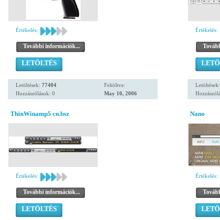
Értékelés:
Értékelés:
További információk...
Tovább
LETÖLTÉS
LETÖ
Letöltések:
77404
Feltöltve:
Letöltések
Hozzászólások: 0
May 10, 2006
Hozzászólá
ThinWinamp5 cn.bsz
Nano
Értékelés:
Értékelés:
További információk...
Tovább
LETÖLTÉS
LETÖ