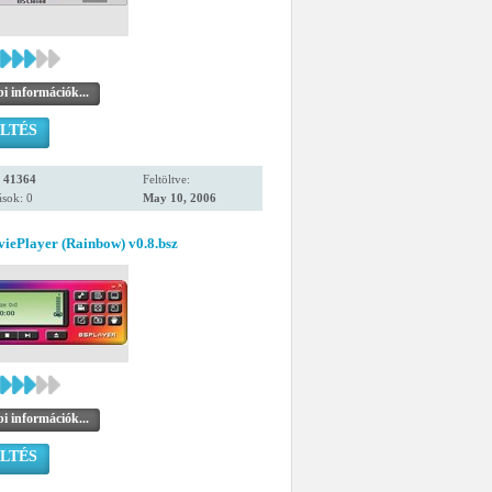
i információk...
LTÉS
:
41364
Feltöltve:
sok: 0
May 10, 2006
iePlayer (Rainbow) v0.8.bsz
i információk...
LTÉS