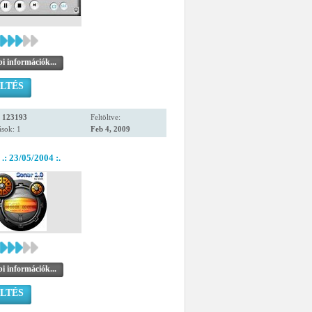
i információk...
LTÉS
:
123193
Feltöltve:
sok: 1
Feb 4, 2009
.: 23/05/2004 :.
i információk...
LTÉS