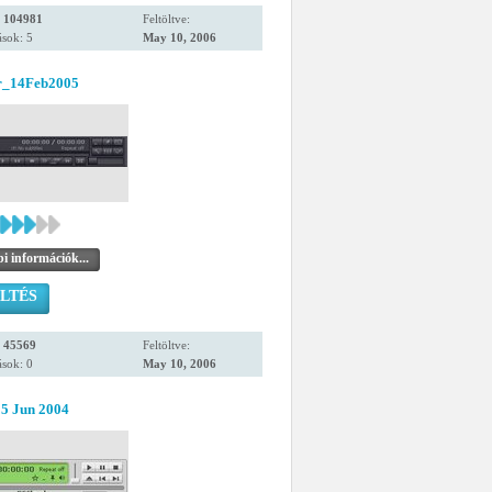
:
104981
Feltöltve:
sok: 5
May 10, 2006
r_14Feb2005
i információk...
LTÉS
:
45569
Feltöltve:
sok: 0
May 10, 2006
15 Jun 2004