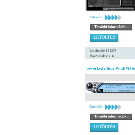
Értékelés:
További információk...
LETÖLTÉS
Letöltések:
171278
Hozzászólások: 6
reworked a little WinDVD ski
Értékelés:
További információk...
LETÖLTÉS