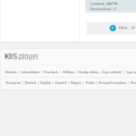
Letöltések:
201776
Hozzászólások: 12
Előző
20
Hirdetés
|
Adatvédelem
|
Friss hírek
|
Affiliate
|
Honlap térkép
|
Írjon nekünk!
|
Jogi t
Български
|
Deutsch
|
English
|
Español
|
Magyar
|
Polski
|
Português brasileiro
|
Ro