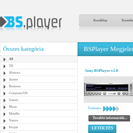
Kezdőlap
Termék
BSPlayer Megjelené
Összes kategória
All
3D
Sony BSPlayer v2.0
Abstract
Anime
Business
Computer/OS
Games
Music
Értékelés:
Metallic
További információk...
Nature
People
LETÖLTÉS