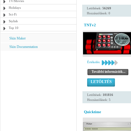
TV/Movies
Holidays
Letöltések:
56269
Hozzászólások: 0
Sci-Fi
Stylish
TNTv2
Top 10
Skin Maker
Skin Documentation
Értékelés:
További információk...
LETÖLTÉS
Letöltések:
101816
Hozzászólások: 5
Quicktime