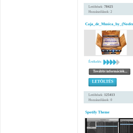
Letöltések:
78425
Hozzászólások: 2
Caja_de_Musica_by_(Nosfer
Értékelés:
További információk...
LETÖLTÉS
Letöltések:
125413
Hozzászólások: 0
Spotify Theme