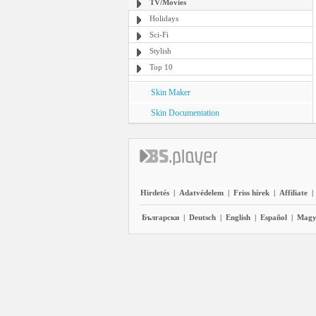
TV/Movies
Holidays
Sci-Fi
Stylish
Top 10
Skin Maker
Skin Documentation
Hirdetés
|
Adatvédelem
|
Friss hírek
|
Affiliate
|
Български
|
Deutsch
|
English
|
Español
|
Magy