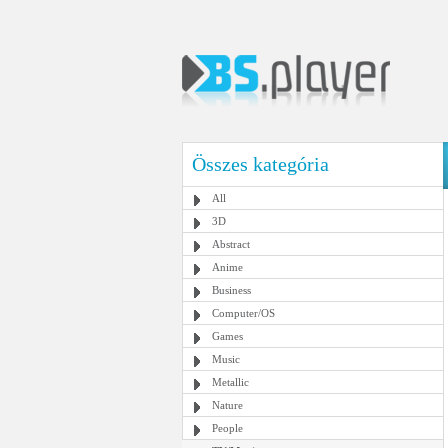
Összes kategória
All
3D
Abstract
Anime
Business
Computer/OS
Games
Music
Metallic
Nature
People