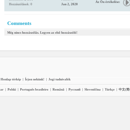
Az Ön értékelése:
Hozzászólások: 0
Jan 2, 2020
Comments
Még nincs hozzászólás. Legyen az első hozzászóló!
Honlap térkép
|
Írjon nekünk!
|
Jogi tudnivalók
ar
|
Polski
|
Português brasileiro
|
Română
|
Pyccĸий
|
Slovenščina
|
Türkçe
|
中文(简