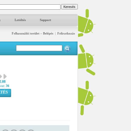
k
Letöltés
Support
Felhasználói terület – Belépés
|
Feliratkozás
2.08
azat:
36
TÉS