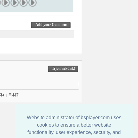
Add your Comment
Írjon nekünk!
体)
|
日本語
Website administrator of bsplayer.com uses
cookies to ensure a better website
functionality, user experience, security, and