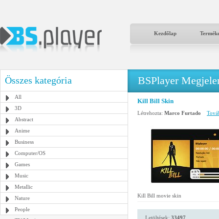
Kezdőlap
Termék
BSPlayer Megjelené
Összes kategória
All
Kill Bill Skin
3D
Létrehozta:
Marco Furtado
Továb
Abstract
Anime
Business
Computer/OS
Games
Music
Metallic
Kill Bill movie skin
Nature
People
Letöltések:
33497