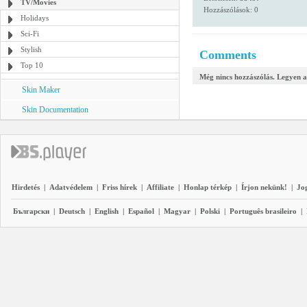
TV/Movies
Hozzászólások: 0
Holidays
Sci-Fi
Stylish
Comments
Top 10
Még nincs hozzászólás. Legyen a
Skin Maker
Skin Documentation
Hirdetés
|
Adatvédelem
|
Friss hírek
|
Affiliate
|
Honlap térkép
|
Írjon nekünk!
|
Jo
Български
|
Deutsch
|
English
|
Español
|
Magyar
|
Polski
|
Português brasileiro
|