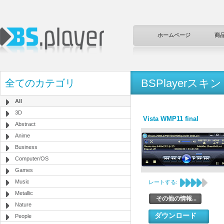
ホームページ
商
BSPlayerスキン
全てのカテゴリ
All
3D
Vista WMP11 final
Abstract
Anime
Business
Computer/OS
Games
Music
レートする:
Metallic
その他の情報...
Nature
ダウンロード
People