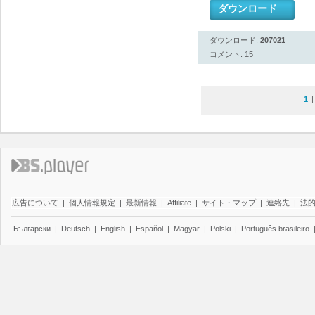
ダウンロード
ダウンロード:
207021
コメント: 15
1
広告について
|
個人情報規定
|
最新情報
|
Affiliate
|
サイト・マップ
|
連絡先
|
法
Български
|
Deutsch
|
English
|
Español
|
Magyar
|
Polski
|
Português brasileiro