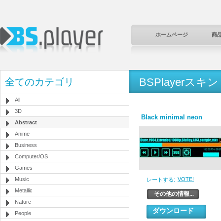
ホームページ
商
BSPlayerスキン
全てのカテゴリ
All
3D
Black minimal neon
Abstract
Anime
Business
Computer/OS
Games
Music
VOTE!
レートする:
Metallic
その他の情報...
Nature
ダウンロード
People