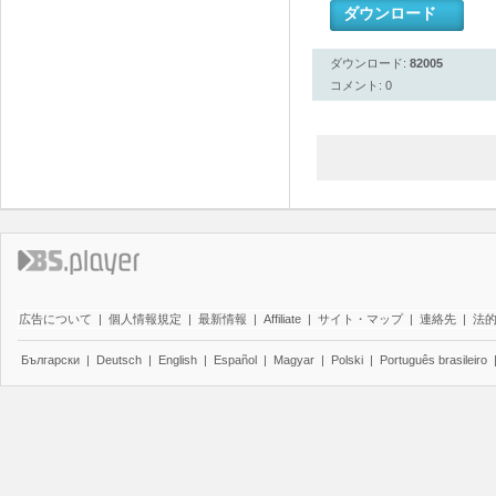
ダウンロード
ダウンロード:
82005
コメント: 0
広告について
|
個人情報規定
|
最新情報
|
Affiliate
|
サイト・マップ
|
連絡先
|
法
Български
|
Deutsch
|
English
|
Español
|
Magyar
|
Polski
|
Português brasileiro