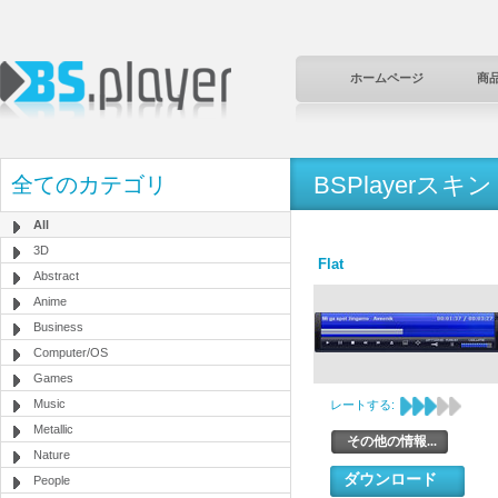
ホームページ
商
BSPlayerスキン
全てのカテゴリ
All
3D
Flat
Abstract
Anime
Business
Computer/OS
Games
Music
レートする:
Metallic
その他の情報...
Nature
ダウンロード
People