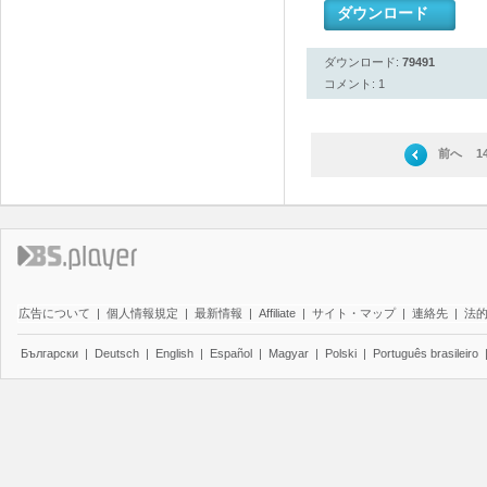
ダウンロード
ダウンロード:
79491
コメント: 1
前へ
1
広告について
|
個人情報規定
|
最新情報
|
Affiliate
|
サイト・マップ
|
連絡先
|
法
Български
|
Deutsch
|
English
|
Español
|
Magyar
|
Polski
|
Português brasileiro