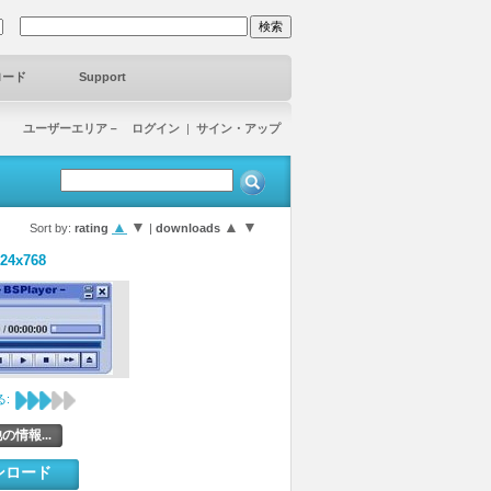
ロード
Support
ユーザーエリア－ ログイン
|
サイン・アップ
▲
▼
▲
▼
Sort by:
rating
|
downloads
024x768
:
の情報...
ンロード