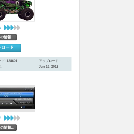
:
の情報...
ンロード
ード:
128601
アップロード:
Jun 18, 2012
1
:
の情報...