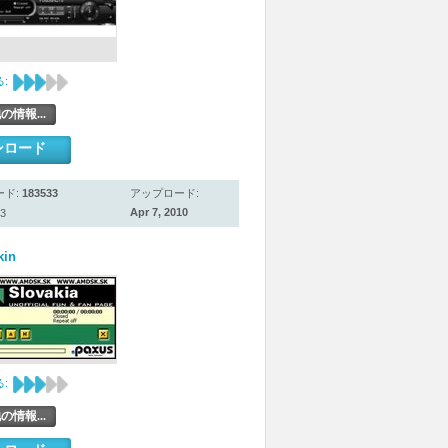
:
の情報...
ンロード
ード:
183533
アップロード:
Apr 7, 2010
3
kin
:
の情報...