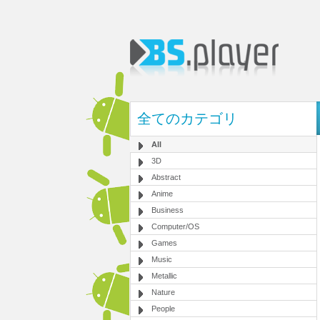
全てのカテゴリ
All
3D
Abstract
Anime
Business
Computer/OS
Games
Music
Metallic
Nature
People