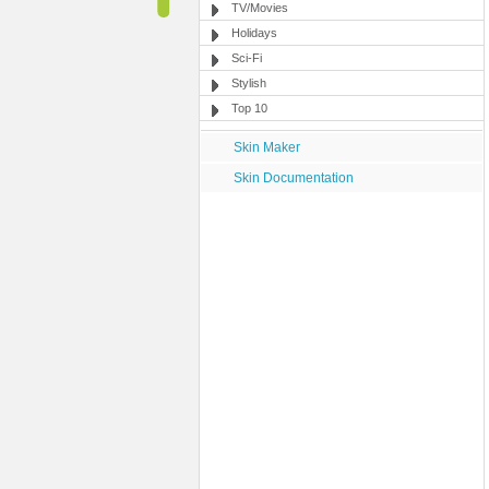
TV/Movies
Holidays
Sci-Fi
Stylish
Top 10
Skin Maker
Skin Documentation