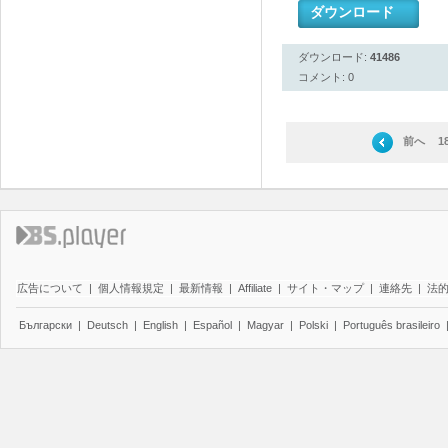
ダウンロード
ダウンロード:
41486
コメント: 0
前へ
1
広告について
|
個人情報規定
|
最新情報
|
Affiliate
|
サイト・マップ
|
連絡先
|
法
Български
|
Deutsch
|
English
|
Español
|
Magyar
|
Polski
|
Português brasileiro