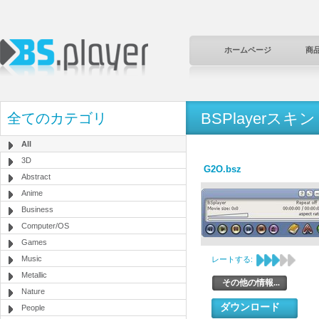
ホームページ
商
BSPlayerスキン
全てのカテゴリ
All
3D
G2O.bsz
Abstract
Anime
Business
Computer/OS
Games
Music
レートする:
Metallic
その他の情報...
Nature
ダウンロード
People