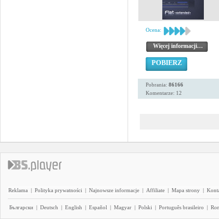
Ocena:
Więcej informacji…
POBIERZ
Pobrania:
86166
Komentarze: 12
Reklama
|
Polityka prywatności
|
Najnowsze informacje
|
Affiliate
|
Mapa strony
|
Kont
Български
|
Deutsch
|
English
|
Español
|
Magyar
|
Polski
|
Português brasileiro
|
Ro