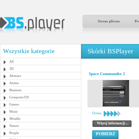
Strona główna
Pr
Skórki BSPlayer
Wszystkie kategorie
All
3D
Space Commander 2
Abstract
Anime
Business
Computer/OS
Games
Music
Ocena:
Metallic
Więcej informacji…
Nature
People
POBIERZ