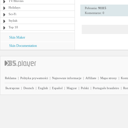
TV/Movies
Holidays
Pobrania:
91115
Komentarze: 0
Sci-Fi
Stylish
Top 10
Skin Maker
Skin Documentation
Reklama
|
Polityka prywatności
|
Najnowsze informacje
|
Affiliate
|
Mapa strony
|
Kont
Български
|
Deutsch
|
English
|
Español
|
Magyar
|
Polski
|
Português brasileiro
|
Ro