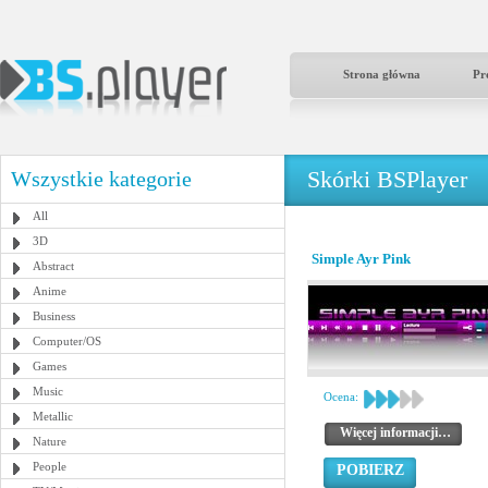
Strona główna
Pr
Skórki BSPlayer
Wszystkie kategorie
All
3D
Simple Ayr Pink
Abstract
Anime
Business
Computer/OS
Games
Music
Ocena:
Metallic
Więcej informacji…
Nature
People
POBIERZ