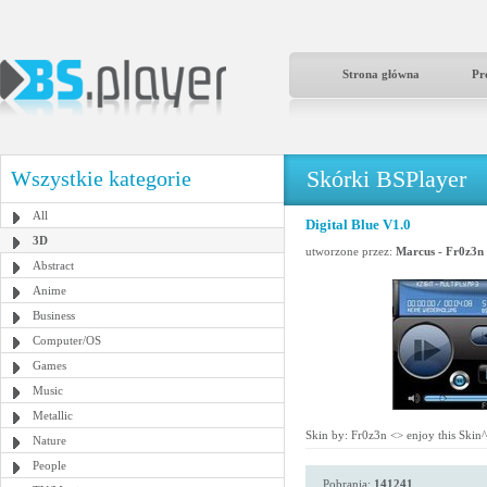
Strona główna
Pr
Skórki BSPlayer
Wszystkie kategorie
All
Digital Blue V1.0
3D
utworzone przez:
Marcus - Fr0z3n
Abstract
Anime
Business
Computer/OS
Games
Music
Metallic
Skin by: Fr0z3n <
> enjoy this Skin
Nature
People
Pobrania:
141241