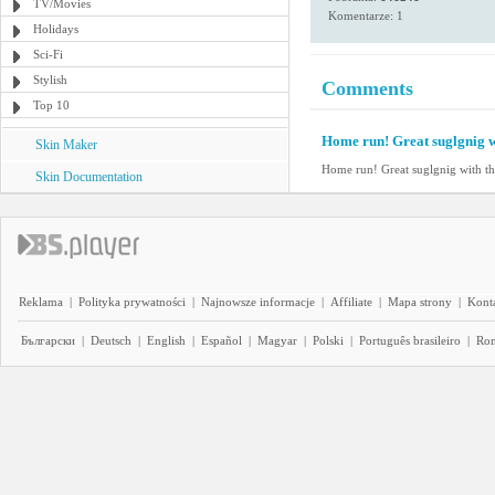
TV/Movies
Komentarze: 1
Holidays
Sci-Fi
Stylish
Comments
Top 10
Home run! Great suglgnig w
Skin Maker
Home run! Great suglgnig with th
Skin Documentation
Reklama
|
Polityka prywatności
|
Najnowsze informacje
|
Affiliate
|
Mapa strony
|
Kont
Български
|
Deutsch
|
English
|
Español
|
Magyar
|
Polski
|
Português brasileiro
|
Ro