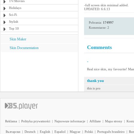
TV/Movies
-full screen skin minimal added.
Holidays
UPDATED: 6.6.13
Sci-Fi
Stylish
Pobrania:
174997
Komentarze: 2
Top 10
Skin Maker
Comments
Skin Documentation
-
Real nice skin, my favourite! Man
thank you
this is pro
Reklama
|
Polityka prywatności
|
Najnowsze informacje
|
Affiliate
|
Mapa strony
|
Kont
Български
|
Deutsch
|
English
|
Español
|
Magyar
|
Polski
|
Português brasileiro
|
Ro