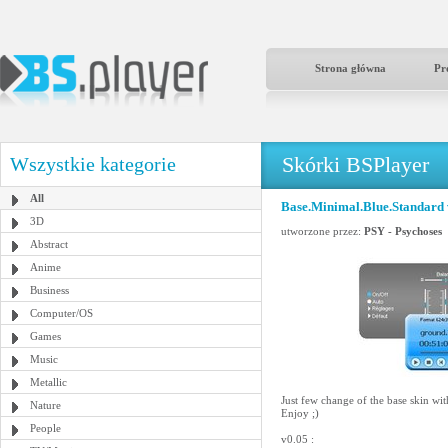
Strona główna
Pr
Skórki BSPlayer
Wszystkie kategorie
All
Base.Minimal.Blue.Standard 
3D
utworzone przez:
PSY - Psychoses
Abstract
Anime
Business
Computer/OS
Games
Music
Metallic
Just few change of the base skin with
Nature
Enjoy ;)
People
v0.05 :