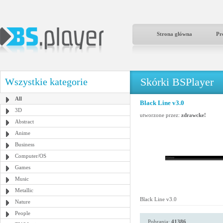
Strona główna
Pr
Skórki BSPlayer
Wszystkie kategorie
All
Black Line v3.0
3D
utworzone przez:
zdrawcke!
Abstract
Anime
Business
Computer/OS
Games
Music
Metallic
Black Line v3.0
Nature
People
Pobrania:
41386