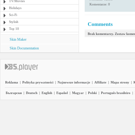
TV/Movies
Komentarze: 0
Holidays
Sci-Fi
Stylish
Comments
Top 10
Brak komentarzy. Zostaw komen
Skin Maker
Skin Documentation
Reklama
|
Polityka prywatności
|
Najnowsze informacje
|
Affiliate
|
Mapa strony
|
Български
|
Deutsch
|
English
|
Español
|
Magyar
|
Polski
|
Português brasileiro
|