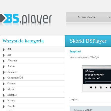
Strona główna
Pr
Skórki BSPlayer
Wszystkie kategorie
All
Inspirat
3D
utworzone przez:
TheEye
Abstract
Anime
Business
Computer/OS
Games
Music
Metallic
Inspirat
Nature
People
Pobrania:
43892