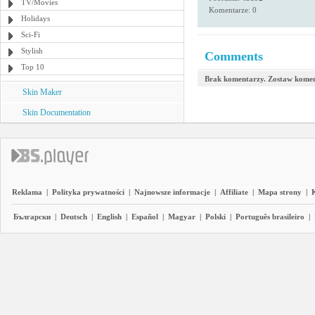
TV/Movies
Komentarze: 0
Holidays
Sci-Fi
Stylish
Comments
Top 10
Brak komentarzy. Zostaw komen
Skin Maker
Skin Documentation
Reklama
|
Polityka prywatności
|
Najnowsze informacje
|
Affiliate
|
Mapa strony
|
Български
|
Deutsch
|
English
|
Español
|
Magyar
|
Polski
|
Português brasileiro
|