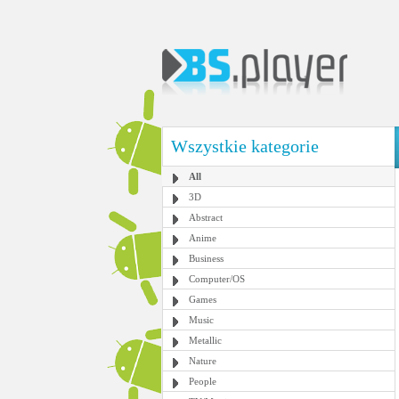
Wszystkie kategorie
All
3D
Abstract
Anime
Business
Computer/OS
Games
Music
Metallic
Nature
People