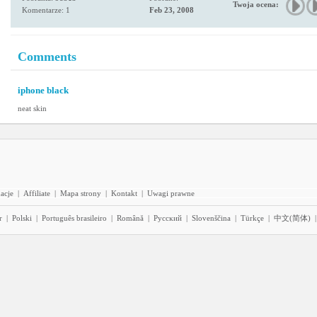
Twoja ocena:
Komentarze: 1
Feb 23, 2008
Comments
iphone black
neat skin
acje
|
Affiliate
|
Mapa strony
|
Kontakt
|
Uwagi prawne
r
|
Polski
|
Português brasileiro
|
Română
|
Pyccĸий
|
Slovenščina
|
Türkçe
|
中文(简体)