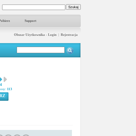
Pobierz
Support
Obszar Użytkownika - Login
|
Rejestracja
74
łosy:
113
RZ