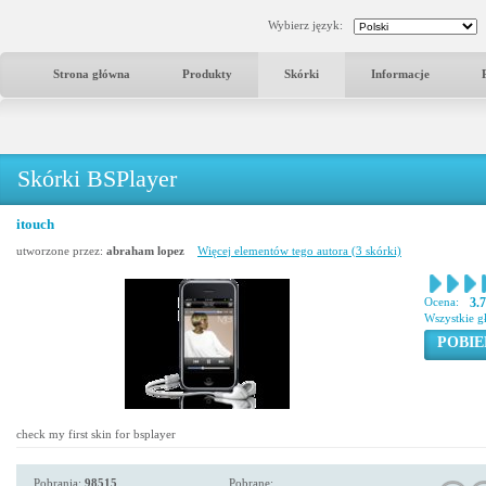
Wybierz język:
Strona główna
Produkty
Skórki
Informacje
Skórki BSPlayer
itouch
utworzone przez:
abraham lopez
Więcej elementów tego autora (3 skórki)
Ocena:
3.
Wszystkie g
POBIE
check my first skin for bsplayer
Pobrania:
98515
Pobrane: