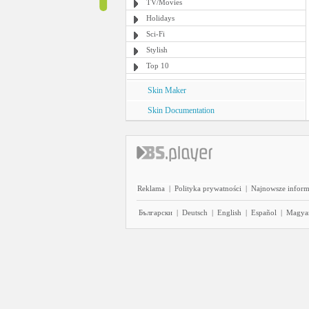
TV/Movies
Holidays
Sci-Fi
Stylish
Top 10
Skin Maker
Skin Documentation
Reklama
|
Polityka prywatności
|
Najnowsze inform
Български
|
Deutsch
|
English
|
Español
|
Magya