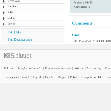
TV/Movies
Pobrania:
81495
Holidays
Komentarze: 1
Sci-Fi
Stylish
Comments
Top 10
Skin Maker
Cool
Skin Documentation
THIS IS A REALLY GOOD SKI
Reklama
|
Polityka prywatności
|
Najnowsze informacje
|
Affiliate
|
Mapa strony
|
Kont
Български
|
Deutsch
|
English
|
Español
|
Magyar
|
Polski
|
Português brasileiro
|
Ro