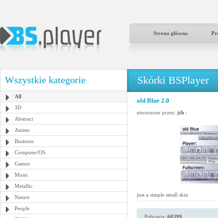
Strona główna
Pr
Skórki BSPlayer
Wszystkie kategorie
All
old Blue 2.0
3D
utworzone przez:
jth -
Abstract
Anime
Business
Computer/OS
Games
Music
Metallic
just a simple small skin
Nature
People
Pobrania:
60399