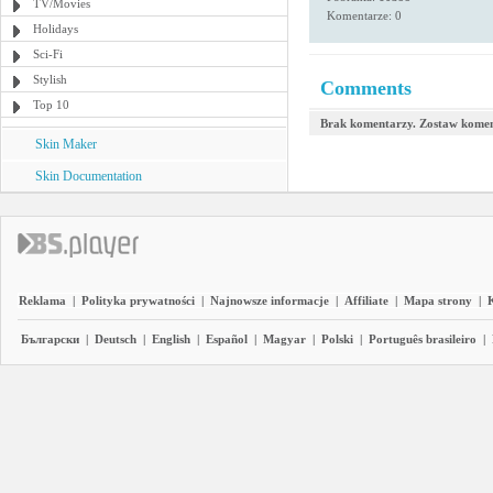
TV/Movies
Komentarze: 0
Holidays
Sci-Fi
Stylish
Comments
Top 10
Brak komentarzy. Zostaw komen
Skin Maker
Skin Documentation
Reklama
|
Polityka prywatności
|
Najnowsze informacje
|
Affiliate
|
Mapa strony
|
Български
|
Deutsch
|
English
|
Español
|
Magyar
|
Polski
|
Português brasileiro
|