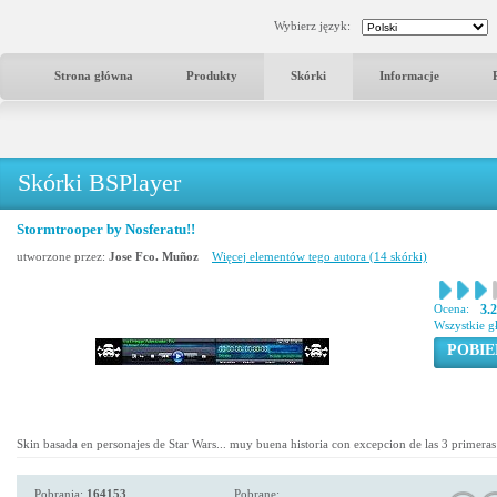
Wybierz język:
Strona główna
Produkty
Skórki
Informacje
Skórki BSPlayer
Stormtrooper by Nosferatu!!
utworzone przez:
Jose Fco. Muñoz
Więcej elementów tego autora (14 skórki)
Ocena:
3.
Wszystkie g
POBIE
Skin basada en personajes de Star Wars... muy buena historia con excepcion de las 3 primeras p
Pobrania:
164153
Pobrane: