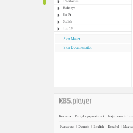
TV/Movies
Holidays
Sci-Fi
Stylish
Top 10
Skin Maker
Skin Documentation
Reklama
|
Polityka prywatności
|
Najnowsze inform
Български
|
Deutsch
|
English
|
Español
|
Magya