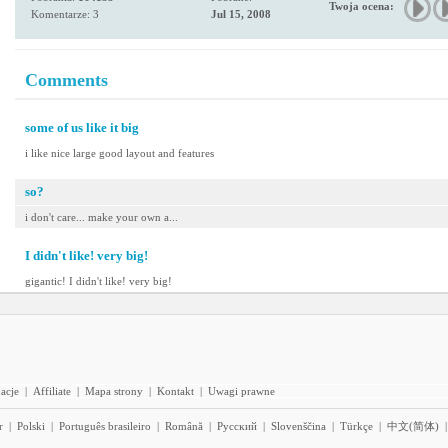
Twoja ocena:
Komentarze: 3
Jul 15, 2008
Comments
some of us like it big
i like nice large good layout and features
so?
i don't care... make your own a...
I didn't like! very big!
gigantic! I didn't like! very big!
acje
|
Affiliate
|
Mapa strony
|
Kontakt
|
Uwagi prawne
r
|
Polski
|
Português brasileiro
|
Română
|
Pyccĸий
|
Slovenščina
|
Türkçe
|
中文(简体)