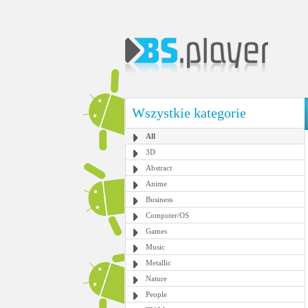
Wszystkie kategorie
All
3D
Abstract
Anime
Business
Computer/OS
Games
Music
Metallic
Nature
People