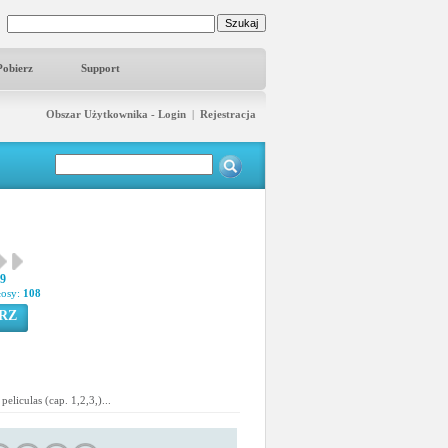
Pobierz
Support
Obszar Użytkownika - Login
|
Rejestracja
29
łosy:
108
RZ
eliculas (cap. 1,2,3,)...