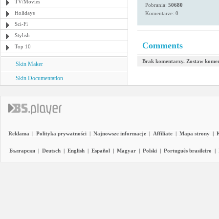
TV/Movies
Pobrania:
50680
Holidays
Komentarze: 0
Sci-Fi
Stylish
Comments
Top 10
Brak komentarzy. Zostaw komen
Skin Maker
Skin Documentation
Reklama
|
Polityka prywatności
|
Najnowsze informacje
|
Affiliate
|
Mapa strony
|
Български
|
Deutsch
|
English
|
Español
|
Magyar
|
Polski
|
Português brasileiro
|