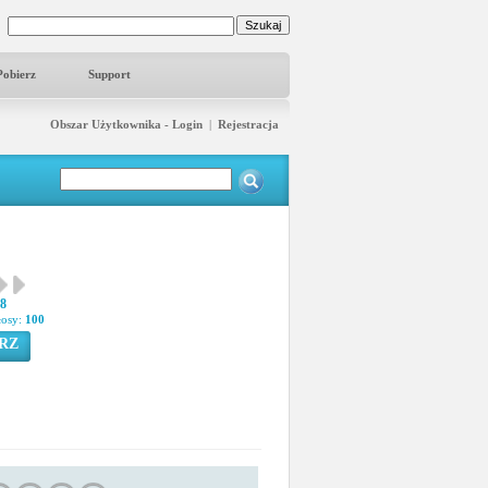
Pobierz
Support
Obszar Użytkownika - Login
|
Rejestracja
08
łosy:
100
RZ