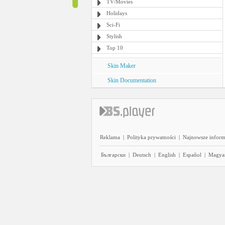
TV/Movies
Holidays
Sci-Fi
Stylish
Top 10
Skin Maker
Skin Documentation
Reklama
|
Polityka prywatności
|
Najnowsze inform
Български
|
Deutsch
|
English
|
Español
|
Magya