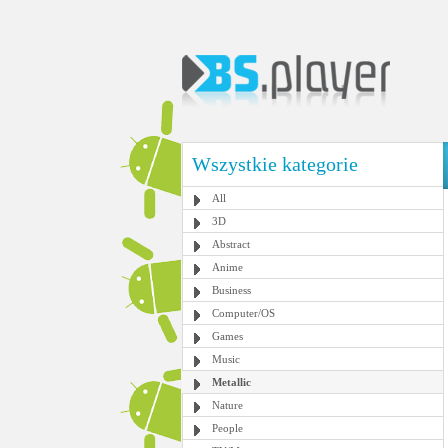
Wszystkie kategorie
All
3D
Abstract
Anime
Business
Computer/OS
Games
Music
Metallic
Nature
People