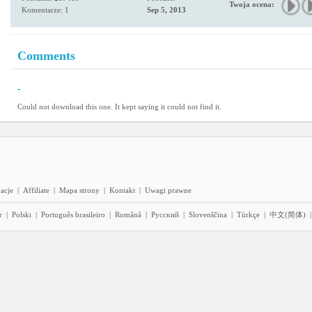
Twoja ocena:
Komentarze: 1
Sep 5, 2013
Comments
-
Could not download this one. It kept saying it could not find it.
acje
|
Affiliate
|
Mapa strony
|
Kontakt
|
Uwagi prawne
r
|
Polski
|
Português brasileiro
|
Română
|
Pyccĸий
|
Slovenščina
|
Türkçe
|
中文(简体)