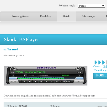
Wybierz język:
Strona główna
Produkty
Skórki
Informacje
Skórki BSPlayer
softbrauz4
utworzone przez:
-
Ocena:
3.
Wszystkie g
POBIE
Dowload more english and russian musikal-sub http://www.softbrauz.blogspot.com
Pobrania:
207469
Pobrane: