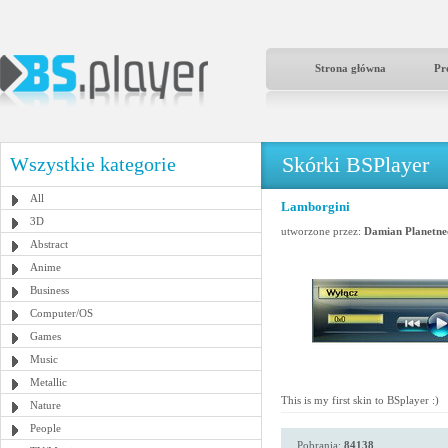
Strona główna
Pr
Skórki BSPlayer
Wszystkie kategorie
All
Lamborgini
3D
utworzone przez:
Damian Planetne
Abstract
Anime
Business
Computer/OS
Games
Music
Metallic
This is my first skin to BSplayer :)
Nature
People
Pobrania:
84138