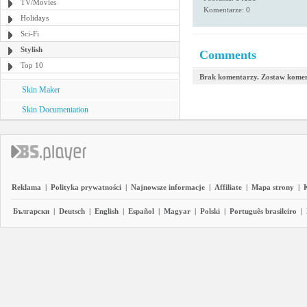
TV/Movies
Komentarze: 0
Holidays
Sci-Fi
Stylish
Comments
Top 10
Brak komentarzy. Zostaw komen
Skin Maker
Skin Documentation
Reklama
|
Polityka prywatności
|
Najnowsze informacje
|
Affiliate
|
Mapa strony
|
Български
|
Deutsch
|
English
|
Español
|
Magyar
|
Polski
|
Português brasileiro
|