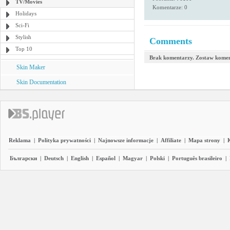
TV/Movies
Komentarze: 0
Holidays
Sci-Fi
Stylish
Comments
Top 10
Brak komentarzy. Zostaw komen
Skin Maker
Skin Documentation
Reklama
|
Polityka prywatności
|
Najnowsze informacje
|
Affiliate
|
Mapa strony
|
Български
|
Deutsch
|
English
|
Español
|
Magyar
|
Polski
|
Português brasileiro
|