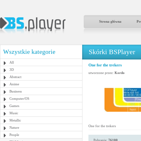
Strona główna
Pr
Skórki BSPlayer
Wszystkie kategorie
All
One for the trekers
3D
utworzone przez:
Kordo
Abstract
Anime
Business
Computer/OS
Games
Music
Metallic
One for the trekers
Nature
People
Pobrania:
76100