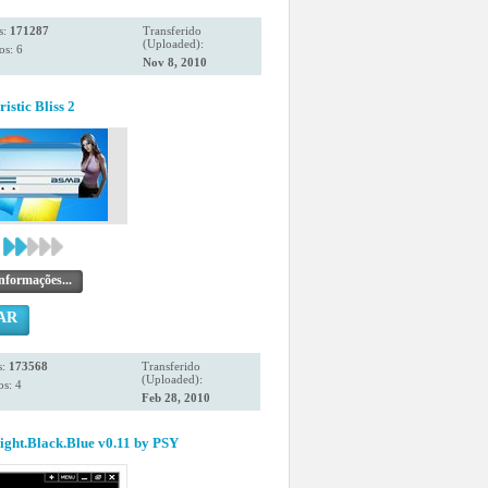
s:
171287
Transferido
(Uploaded):
os: 6
Nov 8, 2010
istic Bliss 2
nformações...
AR
s:
173568
Transferido
(Uploaded):
s: 4
Feb 28, 2010
ght.Black.Blue v0.11 by PSY