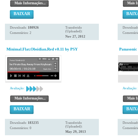
Mais Informações...
Mais I
BAIXAR
BAIX
Downloads:
180926
Transferido
Download
(Uploaded):
Comentários: 2
Comentário
Nov 27, 2012
Minimal.Flat.Obsidian.Red v0.11 by PSY
Panasonic 
Avaliação:
Avaliação:
Mais Informações...
Mais I
BAIXAR
BAIX
Downloads:
183235
Transferido
Download
(Uploaded):
Comentários: 0
Comentário
May 29, 2013