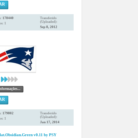
AR
s:
178440
Transferido
(Uploaded):
s: 1
Sep 8, 2012
nformações...
AR
s:
179802
Transferido
(Uploaded):
s: 1
Jan 17, 2014
at.Obsidian.Green v0.11 by PSY