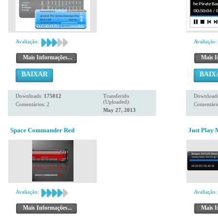
Avaliação:
Avaliação:
Mais Informações...
Mais I
BAIXAR
BAIX
Downloads:
175012
Transferido
Download
(Uploaded):
Comentários: 2
Comentário
May 27, 2013
Space Commander Red
Just Play
Avaliação:
Avaliação:
Mais Informações...
Mais I