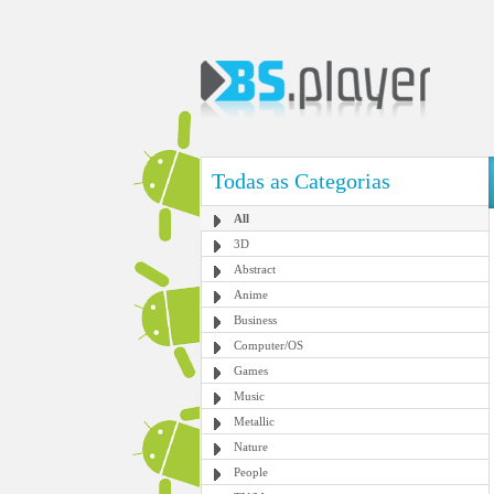
Todas as Categorias
All
3D
Abstract
Anime
Business
Computer/OS
Games
Music
Metallic
Nature
People