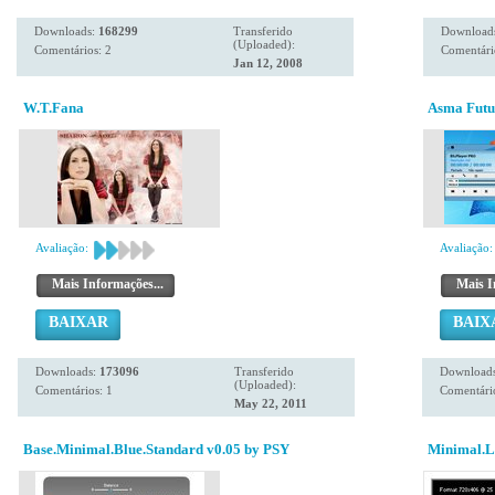
Downloads:
168299
Transferido
Download
(Uploaded):
Comentários: 2
Comentári
Jan 12, 2008
W.T.Fana
Asma Futur
Avaliação:
Avaliação:
Mais Informações...
Mais I
BAIXAR
BAIX
Downloads:
173096
Transferido
Download
(Uploaded):
Comentários: 1
Comentário
May 22, 2011
Base.Minimal.Blue.Standard v0.05 by PSY
Minimal.Li