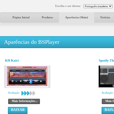
Escolha o seu idioma:
Página Inicial
Produtos
Aparências (Skins)
Notícias
Aparências do BSPlayer
KH Kairi
Spotify T
Avaliação:
Avaliação:
Mais Informações...
Mais I
BAIXAR
BAIX