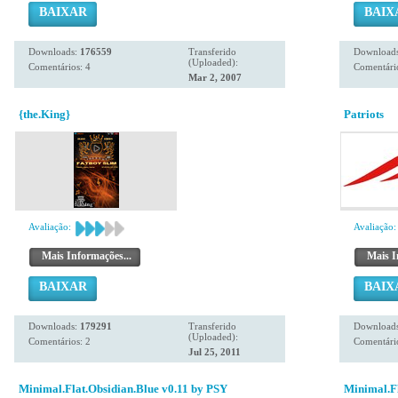
BAIXAR
BAIX
Downloads:
176559
Transferido
Download
(Uploaded):
Comentários: 4
Comentário
Mar 2, 2007
{the.King}
Patriots
Avaliação:
Avaliação:
Mais Informações...
Mais I
BAIXAR
BAIX
Downloads:
179291
Transferido
Download
(Uploaded):
Comentários: 2
Comentário
Jul 25, 2011
Minimal.Flat.Obsidian.Blue v0.11 by PSY
Minimal.Fl