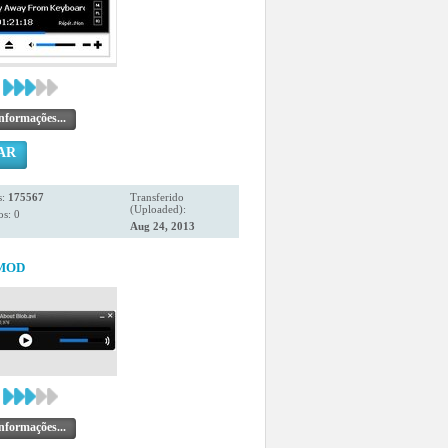
nformações...
AR
s:
175567
Transferido
(Uploaded):
s: 0
Aug 24, 2013
 MOD
nformações...