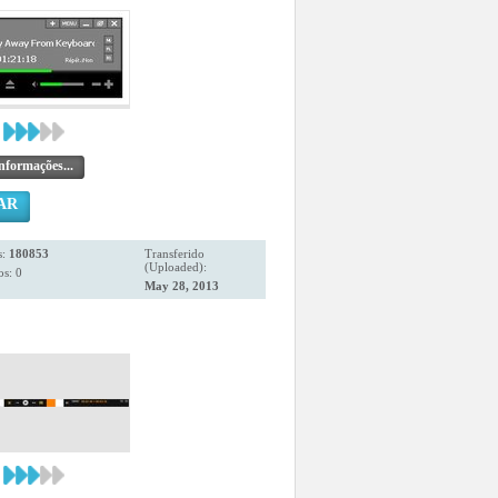
nformações...
AR
s:
180853
Transferido
(Uploaded):
s: 0
May 28, 2013