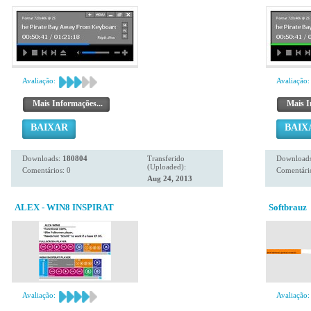
Avaliação:
Avaliação:
Mais Informações...
Mais I
BAIXAR
BAIX
Downloads:
180804
Transferido
Download
(Uploaded):
Comentários: 0
Comentário
Aug 24, 2013
ALEX - WIN8 INSPIRAT
Softbrauz
Avaliação:
Avaliação: