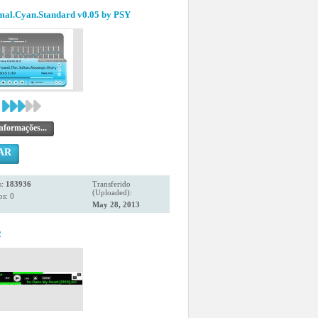
mal.Cyan.Standard v0.05 by PSY
nformações...
AR
s:
183936
Transferido
(Uploaded):
s: 0
May 28, 2013
2