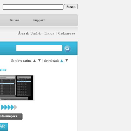
Baixar
Support
Área do Usuário - Entrar
|
Cadastre-se
▲
▼
▲
▼
Sort by:
rating
|
downloads
heme
nformações...
AR