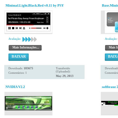
Minimal.Light.Black.Red v0.11 by PSY
Base.Mini
Avaliação:
Avaliação:
Mais Informações...
Mais I
BAIXAR
BAIX
Downloads:
183675
Transferido
Download
(Uploaded):
Comentários: 1
Comentário
May 29, 2013
NVIDIA V2.2
softbrauz 