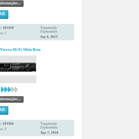
nformações...
AR
s:
181458
Transferido
(Uploaded):
s: 1
Sep 4, 2013
Vierra Hi-Fi SKin Beta
nformações...
AR
s:
183566
Transferido
(Uploaded):
s: 3
Apr 7, 2010