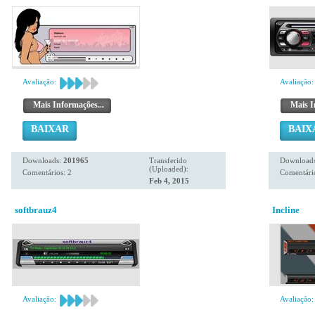
Avaliação:
Avaliação:
Mais Informações...
Mais I
BAIXAR
BAIX
Downloads:
201965
Transferido
Download
(Uploaded):
Comentários: 2
Comentári
Feb 4, 2015
softbrauz4
Incline
Avaliação:
Avaliação: