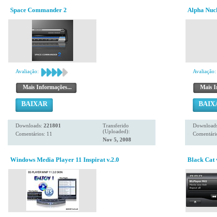
Space Commander 2
Alpha Nuc
Avaliação:
Avaliação:
Mais Informações...
Mais I
BAIXAR
BAIX
Downloads:
221801
Transferido
Download
(Uploaded):
Comentários: 11
Comentári
Nov 5, 2008
Windows Media Player 11 Inspirat v.2.0
Black Cat 