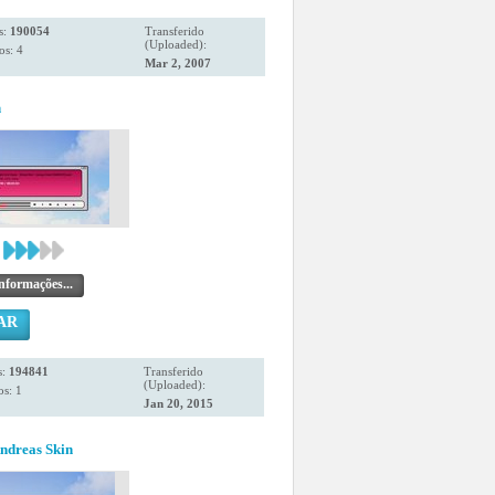
s:
190054
Transferido
(Uploaded):
os: 4
Mar 2, 2007
n
nformações...
AR
s:
194841
Transferido
(Uploaded):
s: 1
Jan 20, 2015
ndreas Skin