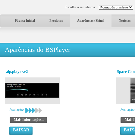
Escolha o seu idioma:
Página Inicial
Produtos
Aparências (Skins)
Notícias
Aparências do BSPlayer
.dp.player.v2
Space Co
Avaliação:
Avaliação:
Mais Informações...
Mais I
BAIXAR
BAIX