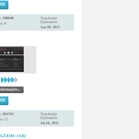
AR
s:
198648
Transferido
(Uploaded):
s: 0
Jan 20, 2015
nformações...
AR
s:
201763
Transferido
(Uploaded):
os: 12
Jul 28, 2011
-GT410U v3.02