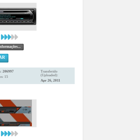
nformações...
AR
s:
206997
Transferido
(Uploaded):
os: 15
Apr 26, 2011