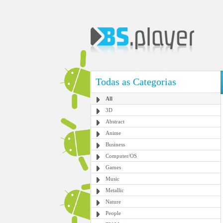
Todas as Categorias
All
3D
Abstract
Anime
Business
Computer/OS
Games
Music
Metallic
Nature
People