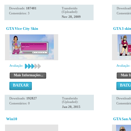
Downloads:
187481
Transferido
Download
(Uploaded):
Comentários: 3
Comentári
Nov 28, 2009
GTA Vice City Skin
GTA 3 ski
Avaliação:
Avaliação:
Mais Informações...
Mais I
BAIXAR
BAIX
Downloads:
192827
Transferido
Download
(Uploaded):
Comentários: 0
Comentário
Jan 20, 2015
Win10
GTA San A