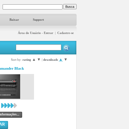
Baixar
Support
Área do Usuário - Entrar
|
Cadastre-se
▲
▼
▲
▼
Sort by:
rating
|
downloads
mmander Black
nformações...
AR