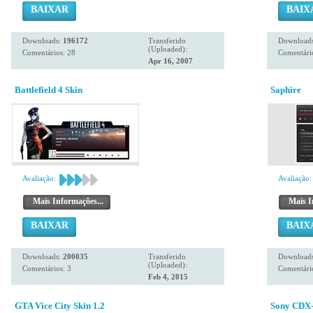
BAIXAR
BAIX
Downloads:
196172
Transferido
Download
(Uploaded):
Comentários: 28
Comentário
Apr 16, 2007
Battlefield 4 Skin
Saphire
Avaliação:
Avaliação:
Mais Informações...
Mais I
BAIXAR
BAIX
Downloads:
200035
Transferido
Download
(Uploaded):
Comentários: 3
Comentári
Feb 4, 2015
GTA Vice City Skin 1.2
Sony CDX