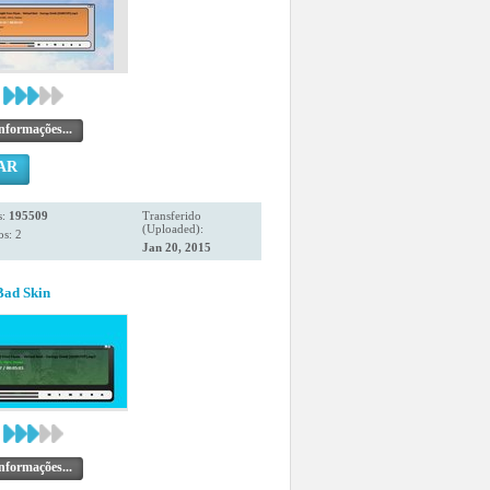
nformações...
AR
s:
195509
Transferido
(Uploaded):
s: 2
Jan 20, 2015
Bad Skin
nformações...