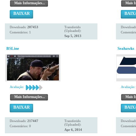
Mais Informações...
Mais I
BAIXAR
BAIX
Downloads:
207453
Transferido
Download
(Uploaded):
Comentários: 1
Comentário
Sep 5, 2013
BSLine
Seahawks
Avaliação:
Avaliação:
Mais Informações...
Mais I
BAIXAR
BAIX
Downloads:
217447
Transferido
Download
(Uploaded):
Comentários: 0
Comentário
Apr 6, 2014