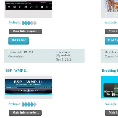
Avaliação:
Avaliação:
Mais Informações...
Mais I
BAIXAR
BAIX
Downloads:
195213
Transferido
Download
(Uploaded):
Comentários: 1
Comentário
Nov 5, 2016
BSP - WMP 11
Breaking 
Avaliação:
Avaliação:
Mais Informações...
Mais I