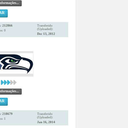
nformações...
AR
s:
212866
Transferido
(Uploaded):
s: 0
Dec 13, 2012
nformações...
AR
s:
218679
Transferido
(Uploaded):
s: 1
Jan 16, 2014