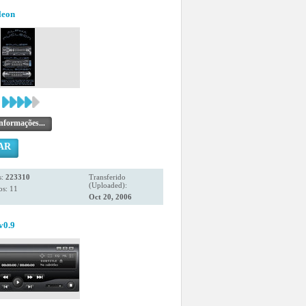
leon
nformações...
AR
s:
223310
Transferido
(Uploaded):
os: 11
Oct 20, 2006
v0.9