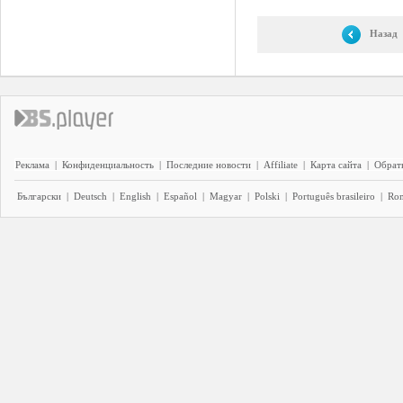
Назад
Реклама
|
Конфиденциальность
|
Последние новости
|
Affiliate
|
Карта сайта
|
Обратн
Български
|
Deutsch
|
English
|
Español
|
Magyar
|
Polski
|
Português brasileiro
|
Ro