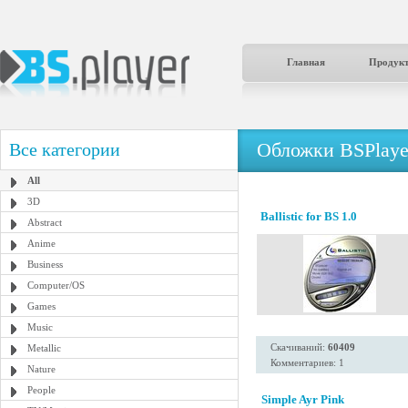
Главная
Продук
Обложки BSPlaye
Все категории
All
3D
Ballistic for BS 1.0
Abstract
Anime
Business
Computer/OS
Games
Music
Скачиваний:
60409
Metallic
Комментариев: 1
Nature
People
Simple Ayr Pink