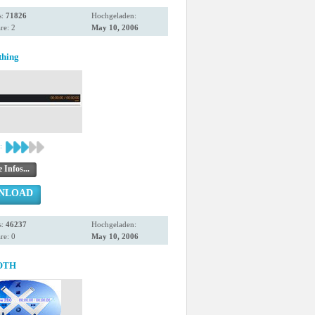
s:
71826
Hochgeladen:
e: 2
May 10, 2006
thing
:
 Infos...
NLOAD
s:
46237
Hochgeladen:
e: 0
May 10, 2006
OTH