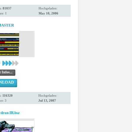
s:
81037
Hochgeladen:
re: 1
May 10, 2006
MASTER
:
 Infos...
NLOAD
s:
116320
Hochgeladen:
e: 3
Jul 13, 2007
dron IR.bsz