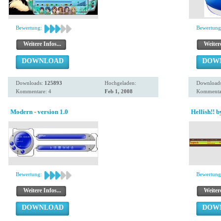
Bewertung:
Bewertung
Weitere Infos...
Weitere
DOWNLOAD
DOW
Downloads:
125893
Hochgeladen:
Download
Kommentare: 4
Feb 1, 2008
Kommentar
Modern - version 1.0
Hellish!! b
Bewertung:
Bewertung
Weitere Infos...
Weitere
DOWNLOAD
DOW