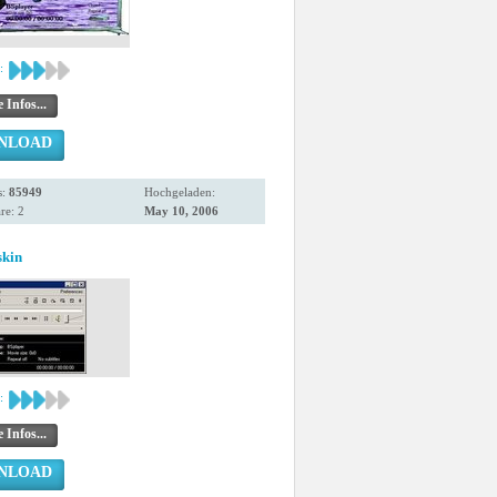
:
 Infos...
NLOAD
s:
85949
Hochgeladen:
e: 2
May 10, 2006
skin
:
 Infos...
NLOAD