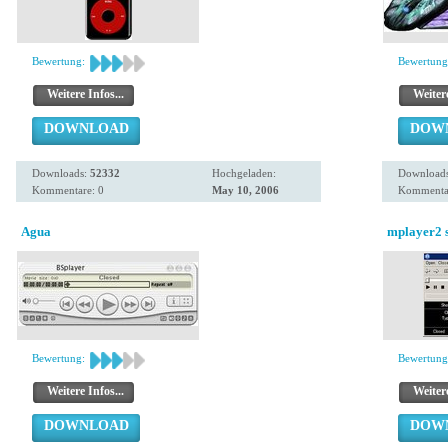
Bewertung:
Bewertung
Weitere Infos...
Weitere
DOWNLOAD
DOW
Downloads:
52332
Hochgeladen:
Download
Kommentare: 0
May 10, 2006
Kommentar
Agua
mplayer2 
Bewertung:
Bewertung
Weitere Infos...
Weitere
DOWNLOAD
DOW