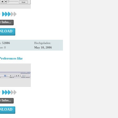
:
 Infos...
NLOAD
s:
52886
Hochgeladen:
e: 0
May 10, 2006
references like
:
 Infos...
NLOAD