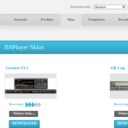
Sprachauswahl:
Startseite
Produkte
Skins
Neuigkeiten
Downl
BSPlayer Skins
Creative-V3.5
GB 2.zip
Bewertung:
Bewertung
Weitere Infos...
Weitere
DOWNLOAD
DOW