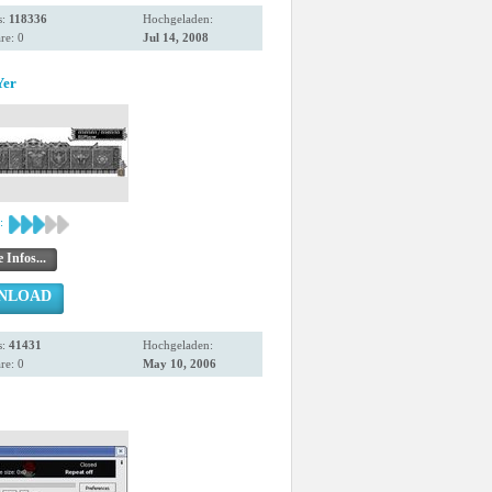
s:
118336
Hochgeladen:
e: 0
Jul 14, 2008
Yer
:
 Infos...
NLOAD
s:
41431
Hochgeladen:
e: 0
May 10, 2006