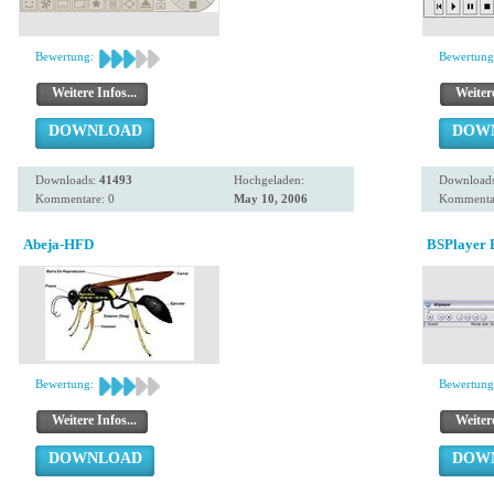
Bewertung:
Bewertung
Weitere Infos...
Weitere
DOWNLOAD
DOW
Downloads:
41493
Hochgeladen:
Download
Kommentare: 0
May 10, 2006
Kommentar
Abeja-HFD
BSPlayer P
Bewertung:
Bewertung
Weitere Infos...
Weitere
DOWNLOAD
DOW