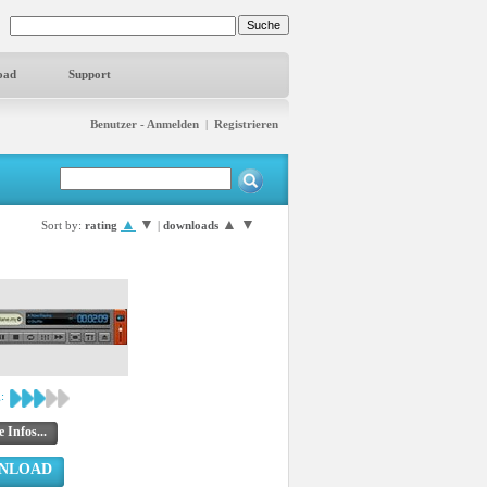
oad
Support
Benutzer - Anmelden
|
Registrieren
▲
▼
▲
▼
Sort by:
rating
|
downloads
:
 Infos...
NLOAD