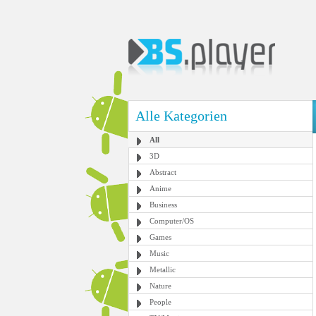
Alle Kategorien
All
3D
Abstract
Anime
Business
Computer/OS
Games
Music
Metallic
Nature
People