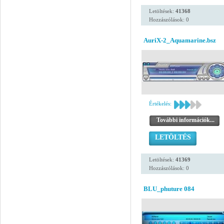
Letöltések:
41368
Hozzászólások: 0
AuriX-2_Aquamarine.bsz
Értékelés:
További információk...
LETÖLTÉS
Letöltések:
41369
Hozzászólások: 0
BLU_phuture 084