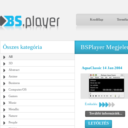
Kezdőlap
Termék
BSPlayer Megjelené
Összes kategória
All
3D
AquaClassic 14 Jan 2004
Abstract
Anime
Business
Computer/OS
Games
Music
Értékelés:
Metallic
További információk...
Nature
People
LETÖLTÉS