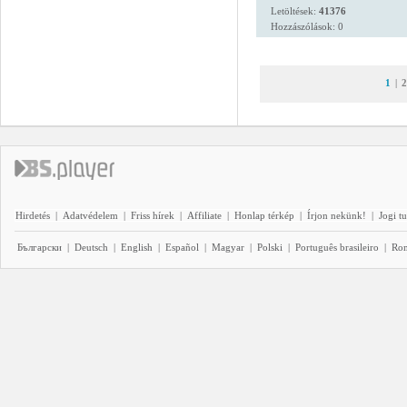
Letöltések:
41376
Hozzászólások: 0
1
|
2
Hirdetés
|
Adatvédelem
|
Friss hírek
|
Affiliate
|
Honlap térkép
|
Írjon nekünk!
|
Jogi t
Български
|
Deutsch
|
English
|
Español
|
Magyar
|
Polski
|
Português brasileiro
|
Ro