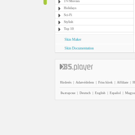
TV/Movies
Holidays
Sci-Fi
Stylish
Top 10
Skin Maker
Skin Documentation
Hirdetés
|
Adatvédelem
|
Friss hírek
|
Affiliate
|
H
Български
|
Deutsch
|
English
|
Español
|
Magya