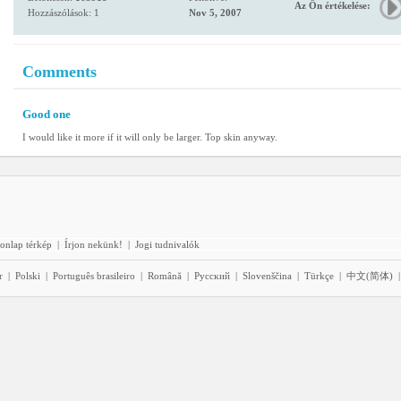
Az Ön értékelése:
Hozzászólások: 1
Nov 5, 2007
Comments
Good one
I would like it more if it will only be larger. Top skin anyway.
onlap térkép
|
Írjon nekünk!
|
Jogi tudnivalók
r
|
Polski
|
Português brasileiro
|
Română
|
Pyccĸий
|
Slovenščina
|
Türkçe
|
中文(简体)