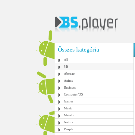
Összes kategória
All
3D
Abstract
Anime
Business
Computer/OS
Games
Music
Metallic
Nature
People