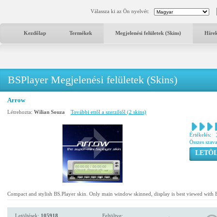
Válassza ki az Ön nyelvét:
Kezdőlap
Termékek
Megjelenési felületek (Skins)
Híre
BSPlayer Megjelenési felületek (Skins)
Arrow
Létrehozta:
Wilian Souza
További ettől a szerzőtől (2 skins)
Értékelés:
Összes szav
LETÖL
Compact and stylish BS.Player skin. Only main window skinned, display is best viewed with E
Letöltések:
105918
Feltöltve: