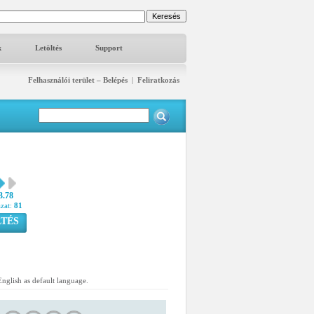
k
Letöltés
Support
Felhasználói terület – Belépés
|
Feliratkozás
3.78
azat:
81
TÉS
nglish as default language.