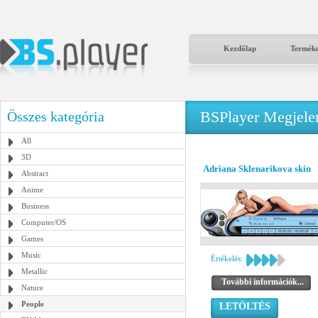
Kezdőlap
Termék
BSPlayer Megjelené
Összes kategória
All
3D
Adriana Sklenarikova skin
Abstract
Anime
Business
Computer/OS
Games
Music
Értékelés:
Metallic
További információk...
Nature
People
LETÖLTÉS