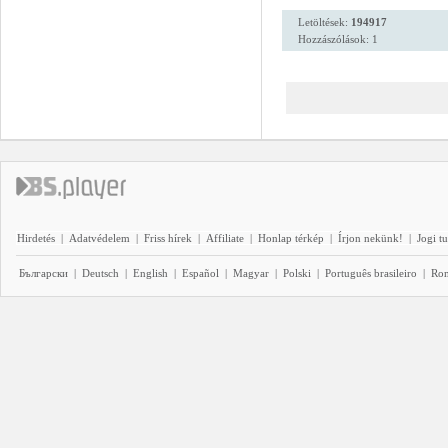
Letöltések:
194917
Hozzászólások: 1
Hirdetés
|
Adatvédelem
|
Friss hírek
|
Affiliate
|
Honlap térkép
|
Írjon nekünk!
|
Jogi t
Български
|
Deutsch
|
English
|
Español
|
Magyar
|
Polski
|
Português brasileiro
|
Ro