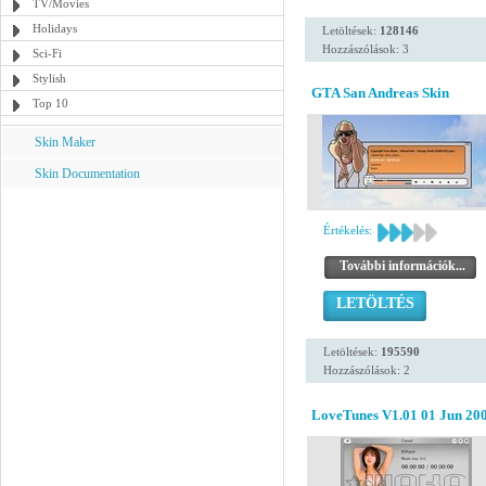
TV/Movies
Holidays
Letöltések:
128146
Hozzászólások: 3
Sci-Fi
Stylish
GTA San Andreas Skin
Top 10
Skin Maker
Skin Documentation
Értékelés:
További információk...
LETÖLTÉS
Letöltések:
195590
Hozzászólások: 2
LoveTunes V1.01 01 Jun 20