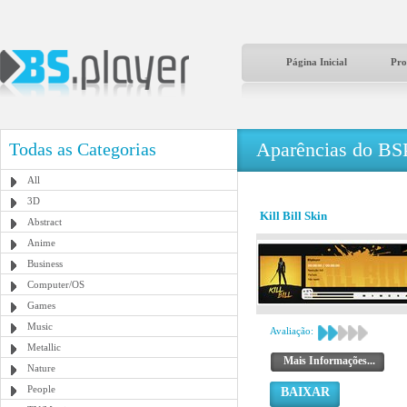
Página Inicial
Pro
Aparências do BS
Todas as Categorias
All
3D
Kill Bill Skin
Abstract
Anime
Business
Computer/OS
Games
Music
Avaliação:
Metallic
Mais Informações...
Nature
People
BAIXAR