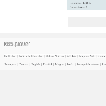
Descargas:
139812
Comentarios: 3
Publicidad
|
Política de Privacidad
|
Últimas Noticias
|
Affiliate
|
Mapa del Sitio
|
Contac
Български
|
Deutsch
|
English
|
Español
|
Magyar
|
Polski
|
Português brasileiro
|
Ro