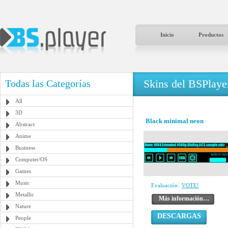
Inicio
Productos
Skins del BSPlaye
Todas las Categorías
All
3D
Black minimal neon
Abstract
Anime
Business
Computer/OS
Games
Music
Evaluación:
VOTE!
Metallic
Más información…
Nature
DESCARGAS
People