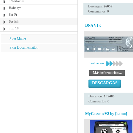
TV/Movies
Descargas:
26057
Holidays
Comentarios: 0
Sci-Fi
Stylish
DNA V1.0
Top 10
Skin Maker
Skin Documentation
Evaluación:
Más información…
DESCARGAS
Descargas:
135486
Comentarios: 0
MyCassetteV2 by [kamo]