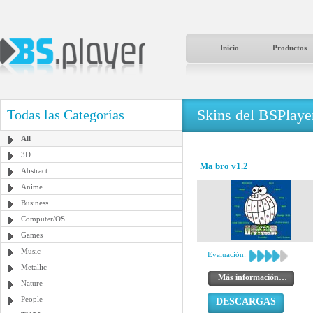
Inicio
Productos
Skins del BSPlaye
Todas las Categorías
All
3D
Ma bro v1.2
Abstract
Anime
Business
Computer/OS
Games
Music
Evaluación:
Metallic
Más información…
Nature
People
DESCARGAS