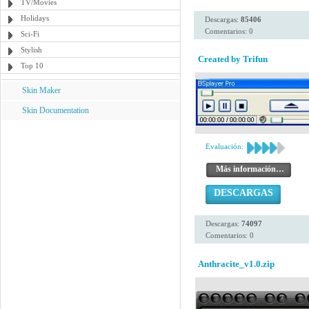
TV/Movies
Holidays
Descargas:
85406
Comentarios: 0
Sci-Fi
Stylish
Created by Trifun
Top 10
Skin Maker
Skin Documentation
Evaluación:
Más información…
DESCARGAS
Descargas:
74097
Comentarios: 0
Anthracite_v1.0.zip