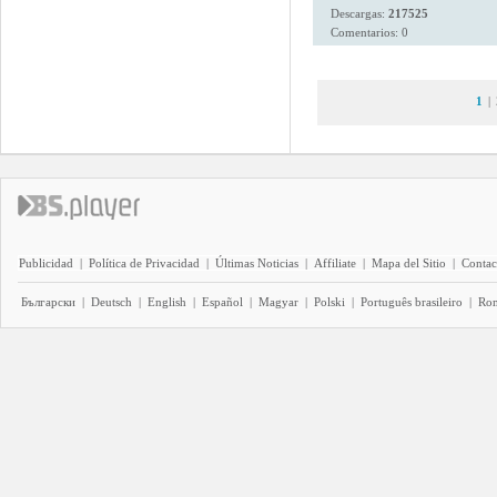
Descargas:
217525
Comentarios: 0
1
|
Publicidad
|
Política de Privacidad
|
Últimas Noticias
|
Affiliate
|
Mapa del Sitio
|
Contac
Български
|
Deutsch
|
English
|
Español
|
Magyar
|
Polski
|
Português brasileiro
|
Ro