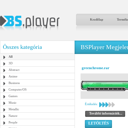
Kezdőlap
Termék
BSPlayer Megjelené
Összes kategória
All
3D
greenchrome.rar
Abstract
Anime
Business
Computer/OS
Games
Music
Értékelés:
Metallic
További információk...
Nature
People
LETÖLTÉS