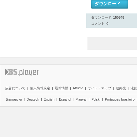
ダウンロード
ダウンロード:
150548
コメント: 0
広告について
|
個人情報規定
|
最新情報
|
Affiliate
|
サイト・マップ
|
連絡先
|
法
Български
|
Deutsch
|
English
|
Español
|
Magyar
|
Polski
|
Português brasileiro