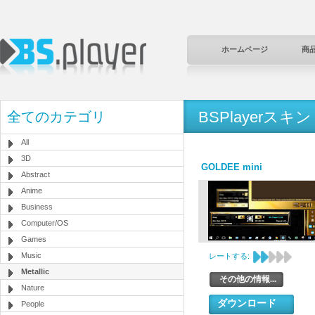
ホームページ
商
BSPlayerスキン
全てのカテゴリ
All
3D
GOLDEE mini
Abstract
Anime
Business
Computer/OS
Games
Music
レートする:
Metallic
その他の情報...
Nature
ダウンロード
People