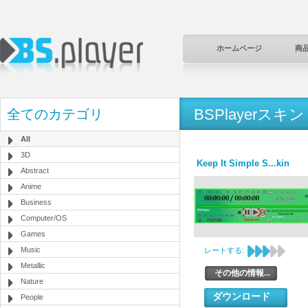
ホームページ
商
BSPlayerスキン
全てのカテゴリ
All
3D
Keep It Simple S...kin
Abstract
Anime
Business
Computer/OS
Games
Music
レートする:
Metallic
その他の情報...
Nature
ダウンロード
People