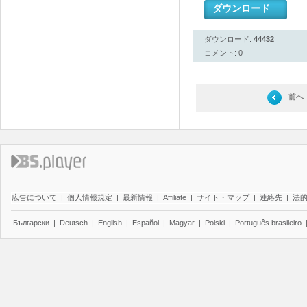
ダウンロード
ダウンロード:
44432
コメント: 0
前へ
広告について
|
個人情報規定
|
最新情報
|
Affiliate
|
サイト・マップ
|
連絡先
|
法
Български
|
Deutsch
|
English
|
Español
|
Magyar
|
Polski
|
Português brasileiro