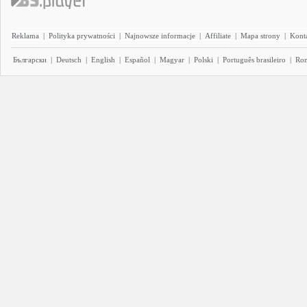
Reklama
|
Polityka prywatności
|
Najnowsze informacje
|
Affiliate
|
Mapa strony
|
Kont
Български
|
Deutsch
|
English
|
Español
|
Magyar
|
Polski
|
Português brasileiro
|
Ro