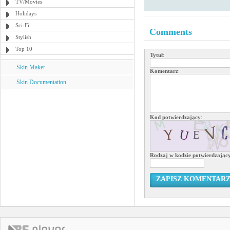
TV/Movies
Holidays
Sci-Fi
Comments
Stylish
Top 10
Tytuł
:
Skin Maker
Komentarz
:
Skin Documentation
Kod potwierdzający
:
Rodzaj w kodzie potwierdzają
ZAPISZ KOMENTAR