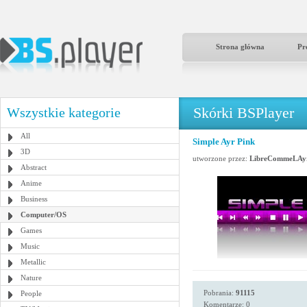
Strona główna
Pr
Skórki BSPlayer
Wszystkie kategorie
All
Simple Ayr Pink
3D
utworzone przez:
LibreCommeLAyr
Abstract
Anime
Business
Computer/OS
Games
Music
Metallic
Nature
Pobrania:
91115
People
Komentarze: 0