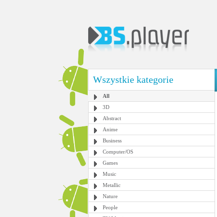
Wszystkie kategorie
All
3D
Abstract
Anime
Business
Computer/OS
Games
Music
Metallic
Nature
People