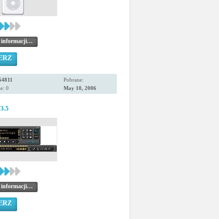
 informacji…
ERZ
54811
Pobrane:
e: 0
May 10, 2006
3.5
 informacji…
ERZ