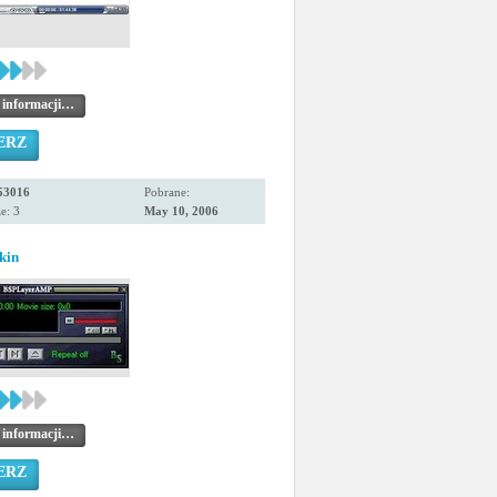
 informacji…
ERZ
53016
Pobrane:
e: 3
May 10, 2006
kin
 informacji…
ERZ