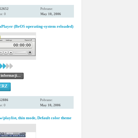
52652
Pobrane:
e: 0
May 10, 2006
aPlayer (BeOS operating-system reloaded)
 informacji…
ERZ
52886
Pobrane:
e: 0
May 10, 2006
playlist, thin mode, Default color theme