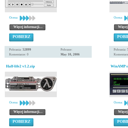
Ocena:
Ocena:
Więcej informacji…
Więcej
POBIERZ
POBI
Pobrania:
52899
Pobrane:
Pobrania:
Komentarze: 0
May 10, 2006
Komentarz
Half-life2 v1.2.zip
WinAMP s
Ocena:
Ocena:
Więcej informacji…
Więcej
POBIERZ
POBI