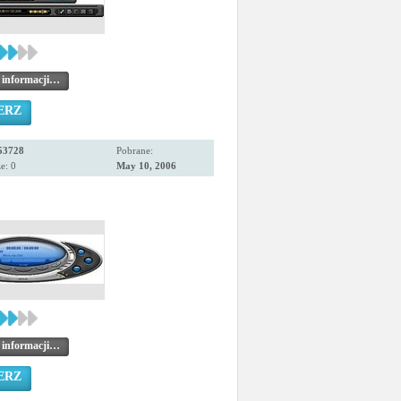
 informacji…
ERZ
53728
Pobrane:
e: 0
May 10, 2006
 informacji…
ERZ