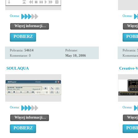
Ocena:
Ocena:
Więcej informacji…
Więcej
POBIERZ
POBI
Pobrania:
54614
Pobrane:
Pobrania:
Komentarze: 0
May 10, 2006
Komentarz
SOULAQUA
Creative-V
Ocena:
Ocena:
Więcej informacji…
Więcej
POBIERZ
POBI