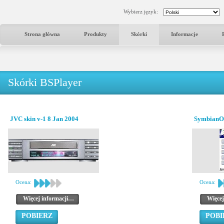
Wybierz język:
Strona główna
Produkty
Skórki
Informacje
Skórki BSPlayer
JVC skin v-1 8 Jan 2004
SymbianO
Ocena:
Ocena:
Więcej informacji…
Więcej
POBIERZ
POBI