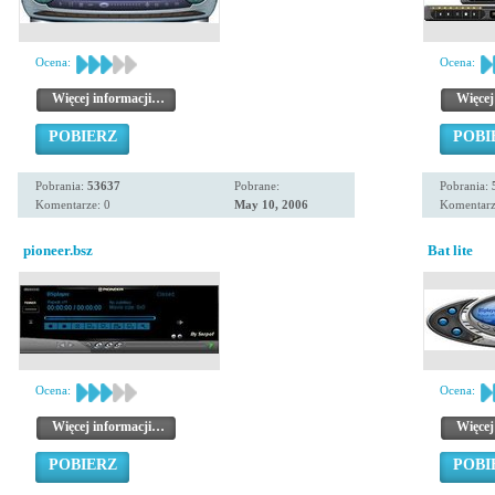
Ocena:
Ocena:
Więcej informacji…
Więcej
POBIERZ
POBI
Pobrania:
53637
Pobrane:
Pobrania:
Komentarze: 0
May 10, 2006
Komentarz
pioneer.bsz
Bat lite
Ocena:
Ocena:
Więcej informacji…
Więcej
POBIERZ
POBI