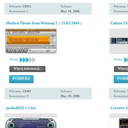
Pobrania:
53033
Pobrane:
Pobrania:
Komentarze: 1
May 10, 2006
Komentarz
Modern Theme from Winamp 5 .: 15/02/2004 :.
Cubase SX 
Ocena:
Ocena:
Więcej informacji…
Więcej
POBIERZ
POBI
Pobrania:
53401
Pobrane:
Pobrania:
Komentarze: 0
May 10, 2006
Komentarz
mediaBOX v-1.bsz
Creative-V