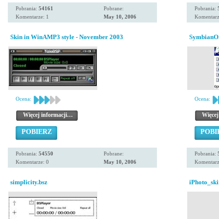
Pobrania:
54161
Pobrane:
Pobrania:
Komentarze: 1
May 10, 2006
Komentarz
Skin in WinAMP3 style - November 2003
SymbianOS
Ocena:
Ocena:
Więcej informacji…
Więcej
POBIERZ
POBI
Pobrania:
54550
Pobrane:
Pobrania:
Komentarze: 0
May 10, 2006
Komentarz
simplicity.bsz
iPhoto_ski