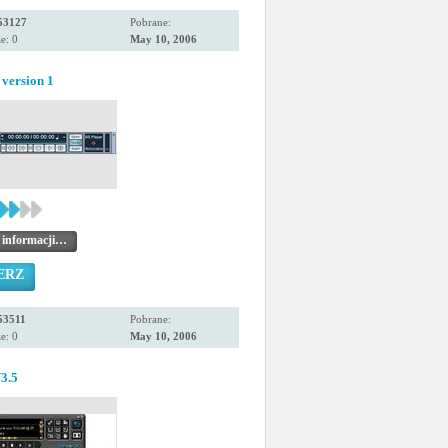
53127
Pobrane:
e: 0
May 10, 2006
version 1
 informacji…
ERZ
53511
Pobrane:
e: 0
May 10, 2006
3.5