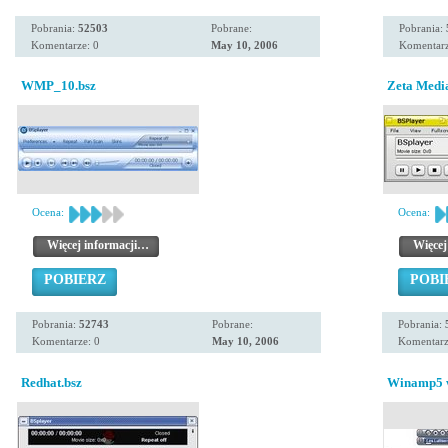
Pobrania:
52503
Pobrane:
Pobrania:
Komentarze: 0
May 10, 2006
Komentarz
WMP_10.bsz
Zeta Medi
Ocena:
Ocena:
Więcej informacji…
Więcej
POBIERZ
POBI
Pobrania:
52743
Pobrane:
Pobrania:
Komentarze: 0
May 10, 2006
Komentarz
Redhat.bsz
Winamp5 w/