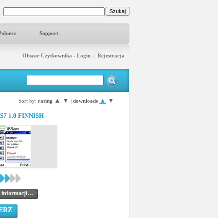
Pobierz
Support
Obszar Użytkownika - Login
|
Rejestracja
▲
▼
▲
▼
Sort by:
rating
|
downloads
S7 1.0 FINNISH
 informacji…
ERZ