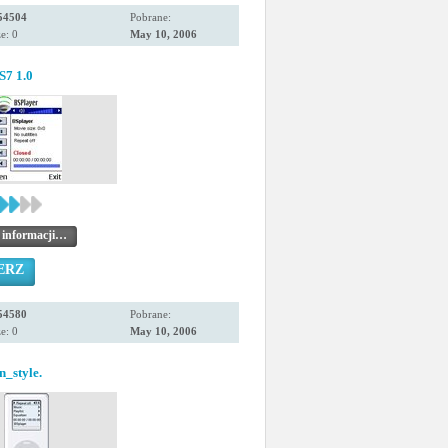
54504
Pobrane:
e: 0
May 10, 2006
7 1.0
 informacji…
ERZ
54580
Pobrane:
e: 0
May 10, 2006
n_style.