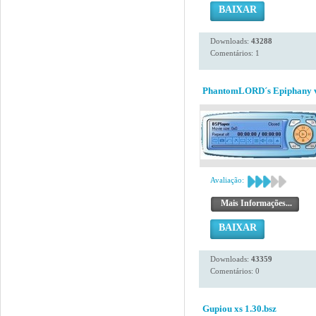
BAIXAR
Downloads:
43288
Comentários: 1
PhantomLORD´s Epiphany 
Avaliação:
Mais Informações...
BAIXAR
Downloads:
43359
Comentários: 0
Gupiou xs 1.30.bsz