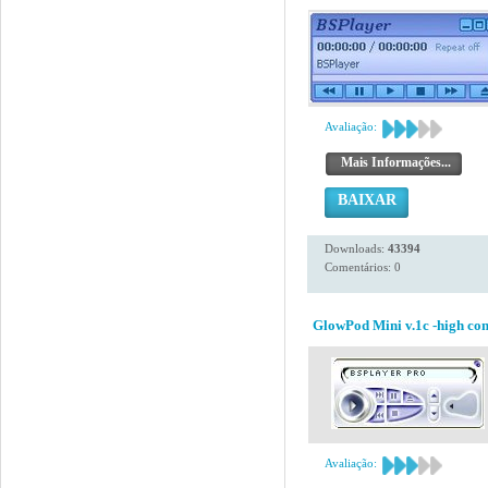
Avaliação:
Mais Informações...
BAIXAR
Downloads:
43394
Comentários: 0
GlowPod Mini v.1c -high con
Avaliação: