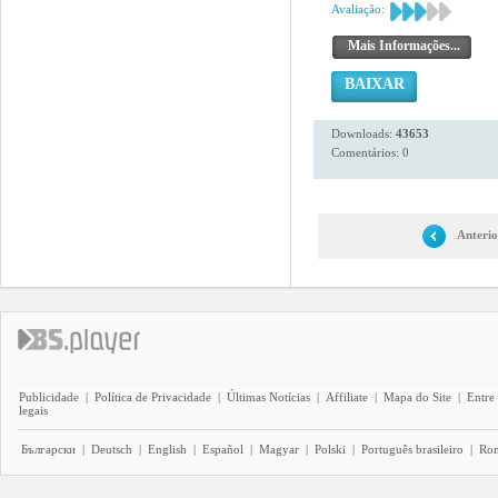
Avaliação:
Mais Informações...
BAIXAR
Downloads:
43653
Comentários: 0
Anterio
Publicidade
|
Política de Privacidade
|
Últimas Notícias
|
Affiliate
|
Mapa do Site
|
Entre
legais
Български
|
Deutsch
|
English
|
Español
|
Magyar
|
Polski
|
Português brasileiro
|
Ro