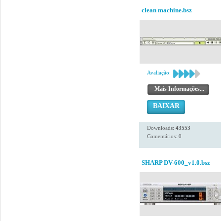
clean machine.bsz
Avaliação:
Mais Informações...
BAIXAR
Downloads:
43553
Comentários: 0
SHARP DV-600_v1.0.bsz