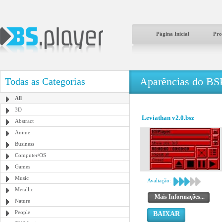
Página Inicial
Pro
Aparências do BS
Todas as Categorias
All
3D
Leviathan v2.0.bsz
Abstract
Anime
Business
Computer/OS
Games
Music
Avaliação:
Metallic
Mais Informações...
Nature
People
BAIXAR