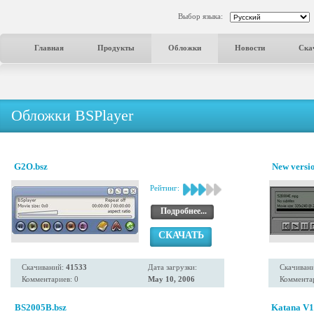
Выбор языка:
Главная
Продукты
Обложки
Новости
Ска
Обложки BSPlayer
G2O.bsz
New versio
Рейтинг:
Подробнее...
СКАЧАТЬ
Скачиваний:
41533
Дата загрузки:
Скачиван
Комментариев: 0
May 10, 2006
Комментар
BS2005B.bsz
Katana V1