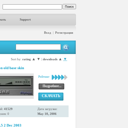
чать
Support
Вход
|
Регистрация
▲
▼
▲
▼
Sort by:
rating
|
downloads
n old base skin
Рейтинг:
Подробнее...
СКАЧАТЬ
ий:
41529
Дата загрузки:
иев: 0
May 10, 2006
.5 2 Dec 2003