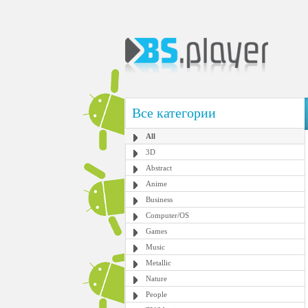
Все категории
All
3D
Abstract
Anime
Business
Computer/OS
Games
Music
Metallic
Nature
People