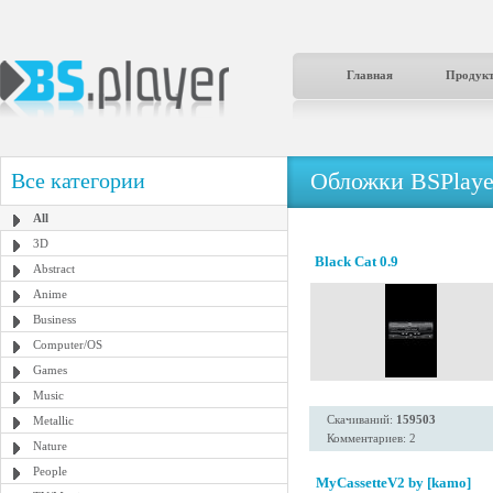
Главная
Продук
Обложки BSPlaye
Все категории
All
3D
Black Cat 0.9
Abstract
Anime
Business
Computer/OS
Games
Music
Скачиваний:
159503
Metallic
Комментариев: 2
Nature
People
MyCassetteV2 by [kamo]