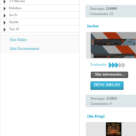
TV/Movies
Holidays
Descargas:
224909
Comentarios: 22
Sci-Fi
Stylish
Incline
Top 10
Skin Maker
Skin Documentation
Evaluación:
Más información…
DESCARGAS
Descargas:
212852
Comentarios: 0
{the.King}