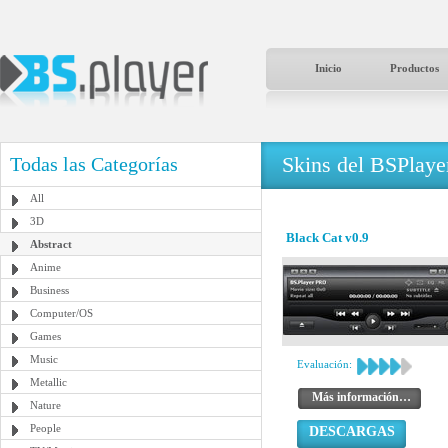
Inicio
Productos
Skins del BSPlaye
Todas las Categorías
All
3D
Black Cat v0.9
Abstract
Anime
Business
Computer/OS
Games
Music
Evaluación:
Metallic
Más información…
Nature
People
DESCARGAS