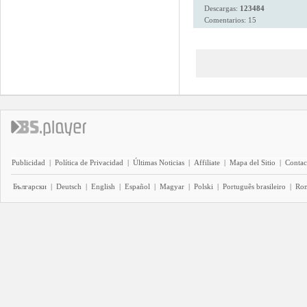
Descargas:
123484
Comentarios: 15
Publicidad
|
Política de Privacidad
|
Últimas Noticias
|
Affiliate
|
Mapa del Sitio
|
Contac
Български
|
Deutsch
|
English
|
Español
|
Magyar
|
Polski
|
Português brasileiro
|
Ro