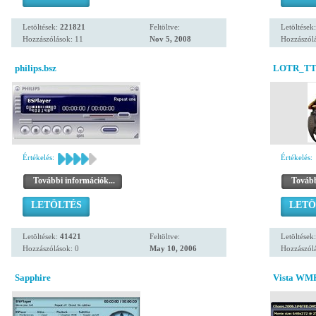
Letöltések:
221821
Feltöltve:
Letöltések
Hozzászólások: 11
Nov 5, 2008
Hozzászólá
philips.bsz
LOTR_TTT
Értékelés:
Értékelés:
További információk...
Tovább
LETÖLTÉS
LETÖ
Letöltések:
41421
Feltöltve:
Letöltések
Hozzászólások: 0
May 10, 2006
Hozzászólá
Sapphire
Vista WMP