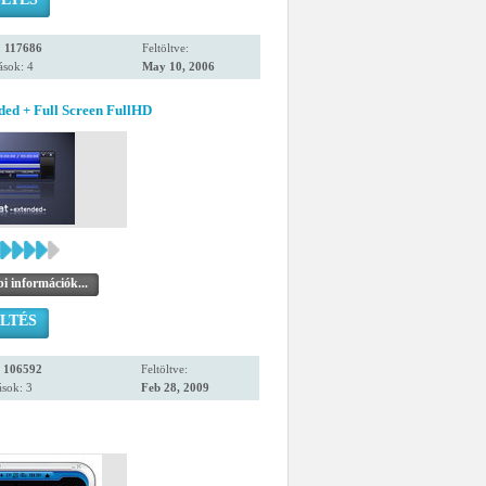
:
117686
Feltöltve:
ások: 4
May 10, 2006
ded + Full Screen FullHD
i információk...
LTÉS
:
106592
Feltöltve:
sok: 3
Feb 28, 2009