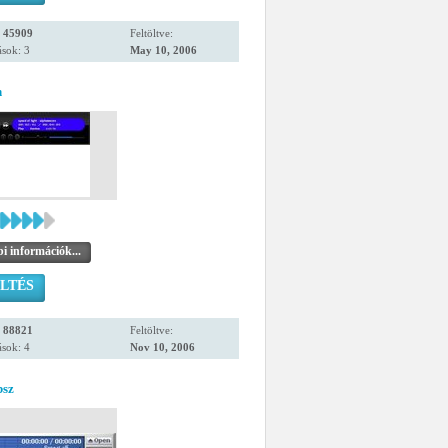
:
45909
Feltöltve:
sok: 3
May 10, 2006
n
i információk...
LTÉS
:
88821
Feltöltve:
sok: 4
Nov 10, 2006
bsz