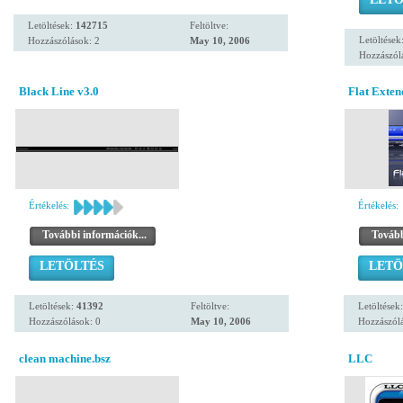
Letöltések:
142715
Feltöltve:
Letöltések
Hozzászólások: 2
May 10, 2006
Hozzászól
Black Line v3.0
Flat Exten
Értékelés:
Értékelés:
További információk...
Tovább
LETÖLTÉS
LETÖ
Letöltések:
41392
Feltöltve:
Letöltések
Hozzászólások: 0
May 10, 2006
Hozzászólá
clean machine.bsz
LLC