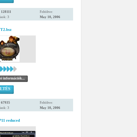
:
128111
Feltöltve:
sok: 3
May 10, 2006
2.bsz
i információk...
LTÉS
:
67935
Feltöltve:
sok: 3
May 10, 2006
11 reduced