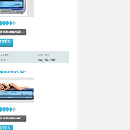
i információk...
LTÉS
:
77225
Feltöltve:
sok: 4
Aug 26, 2009
lenarikova skin
i információk...
LTÉS