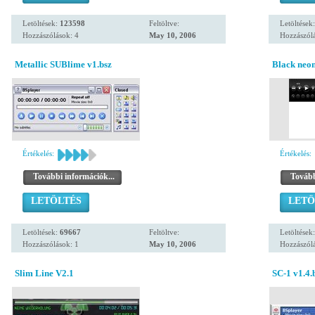
Letöltések:
123598
Feltöltve:
Letöltések
Hozzászólások: 4
May 10, 2006
Hozzászólá
Metallic SUBlime v1.bsz
Black neo
Értékelés:
Értékelés:
További információk...
Tovább
LETÖLTÉS
LETÖ
Letöltések:
69667
Feltöltve:
Letöltések
Hozzászólások: 1
May 10, 2006
Hozzászólá
Slim Line V2.1
SC-1 v1.4.