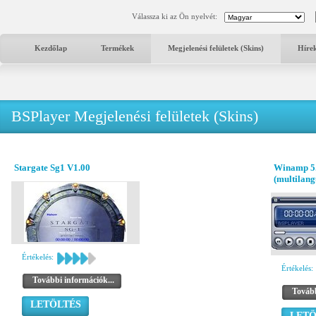
Válassza ki az Ön nyelvét:
Kezdőlap
Termékek
Megjelenési felületek (Skins)
Híre
BSPlayer Megjelenési felületek (Skins)
Stargate Sg1 V1.00
Winamp 5.
(multilang
Értékelés:
Értékelés:
További információk...
Tovább
LETÖLTÉS
LETÖ