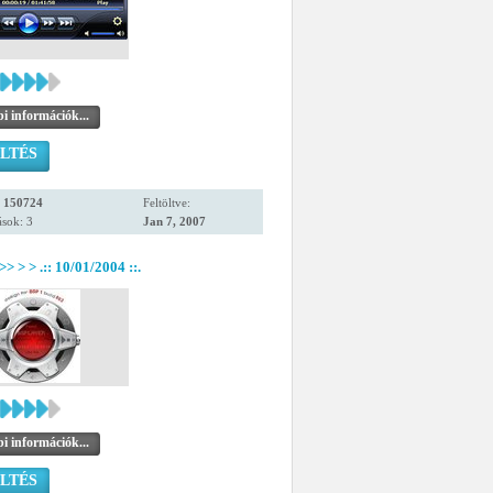
i információk...
LTÉS
:
150724
Feltöltve:
sok: 3
Jan 7, 2007
>> > > .:: 10/01/2004 ::.
i információk...
LTÉS