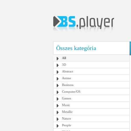
Összes kategória
All
3D
Abstract
Anime
Business
Computer/OS
Games
Music
Metallic
Nature
People