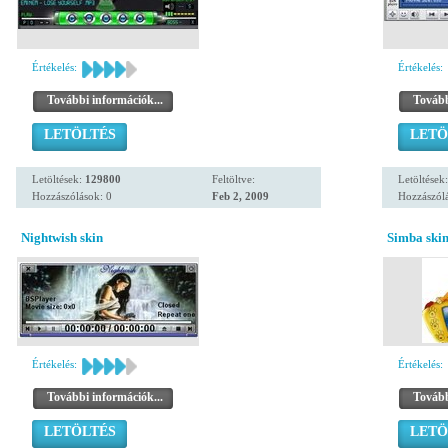
Értékelés:
Értékelés:
További információk...
Tovább
LETÖLTÉS
LETÖ
Letöltések:
129800
Feltöltve:
Letöltések
Hozzászólások: 0
Feb 2, 2009
Hozzászólá
Nightwish skin
Simba skin
Értékelés:
Értékelés:
További információk...
Tovább
LETÖLTÉS
LETÖ