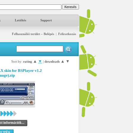
k
Letöltés
Support
Felhasználói terület – Belépés
|
Feliratkozás
▲
▼
▲
▼
Sort by:
rating
|
downloads
X skin for BSPlayer v1.2
uage).zip
i információk...
LTÉS