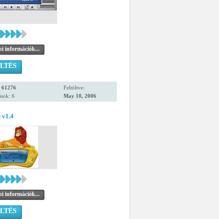
i információk...
LTÉS
:
61276
Feltöltve:
sok: 6
May 10, 2006
 v1.4
i információk...
LTÉS