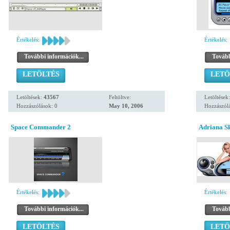
Értékelés:
Értékelés:
További információk...
Tovább
LETÖLTÉS
LETÖ
Letöltések:
43567
Feltöltve:
Letöltések
Hozzászólások: 0
May 10, 2006
Hozzászólá
Space Commander 2
Adriana Sk
Értékelés:
Értékelés:
További információk...
Tovább
LETÖLTÉS
LETÖ