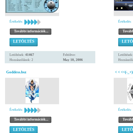
Értékelés:
Értékelés:
További információk...
Tovább
LETÖLTÉS
LETÖ
Letöltések:
41467
Feltöltve:
Letöltések
Hozzászólások: 2
May 10, 2006
Hozzászólá
Goddess.bsz
< < <<(-_+)
Értékelés:
Értékelés:
További információk...
Tovább
LETÖLTÉS
LETÖ