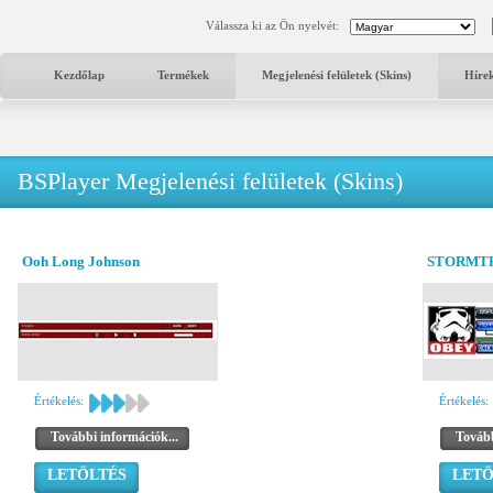
Válassza ki az Ön nyelvét:
Kezdőlap
Termékek
Megjelenési felületek (Skins)
Híre
BSPlayer Megjelenési felületek (Skins)
Ooh Long Johnson
STORMTR
Értékelés:
Értékelés:
További információk...
Tovább
LETÖLTÉS
LETÖ