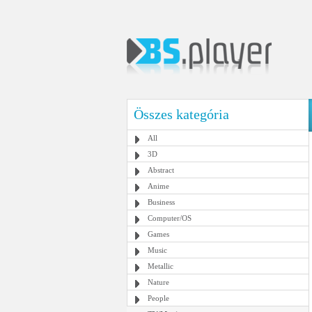
Összes kategória
All
3D
Abstract
Anime
Business
Computer/OS
Games
Music
Metallic
Nature
People