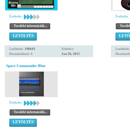
Értékelés:
Értékelés:
További információk...
Tovább
LETÖLTÉS
LETÖ
Letöltések:
198643
Feltöltve:
Letöltések
Hozzászólások: 0
Jan 20, 2015
Hozzászólá
Space Commander Blue
Értékelés:
További információk...
LETÖLTÉS