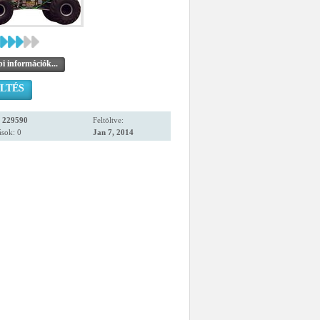
i információk...
LTÉS
:
229590
Feltöltve:
sok: 0
Jan 7, 2014