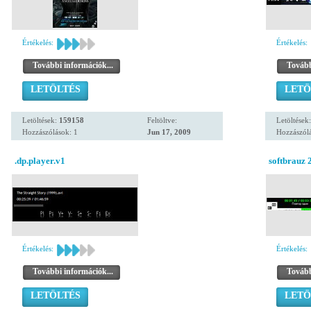
Értékelés:
Értékelés:
További információk...
Tovább
LETÖLTÉS
LETÖ
Letöltések:
159158
Feltöltve:
Letöltések
Hozzászólások: 1
Jun 17, 2009
Hozzászólá
.dp.player.v1
softbrauz 
Értékelés:
Értékelés:
További információk...
Tovább
LETÖLTÉS
LETÖ