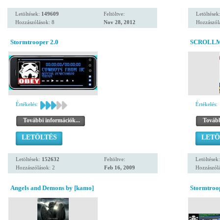
Letöltések:
149609
Feltöltve:
Letöltések
Hozzászólások: 8
Nov 28, 2012
Hozzászól
Stormtrooper 2.0
SCROLLM
Értékelés:
Értékelés:
További információk...
Tovább
LETÖLTÉS
LETÖ
Letöltések:
152632
Feltöltve:
Letöltések
Hozzászólások: 2
Feb 16, 2009
Hozzászólá
Angels and Demons by [kamo]
Stormtroop