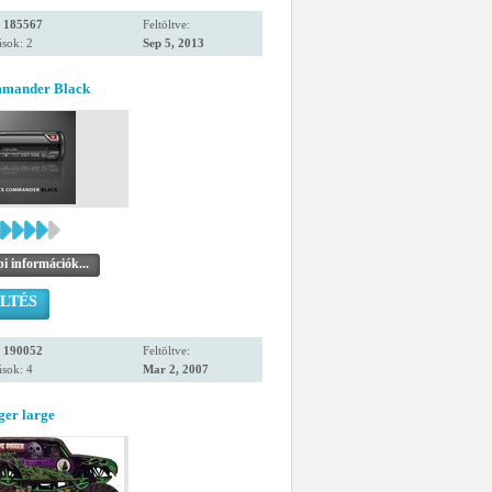
:
185567
Feltöltve:
sok: 2
Sep 5, 2013
mmander Black
i információk...
LTÉS
:
190052
Feltöltve:
sok: 4
Mar 2, 2007
ger large