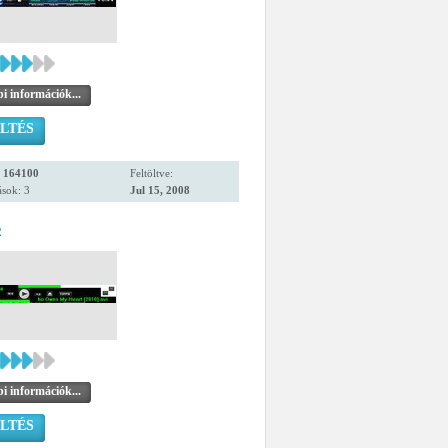
i információk...
LTÉS
:
164100
Feltöltve:
sok: 3
Jul 15, 2008
2
i információk...
LTÉS