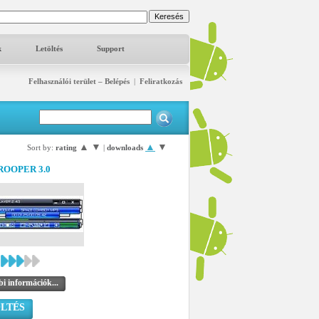
k
Letöltés
Support
Felhasználói terület – Belépés
|
Feliratkozás
▲
▼
▲
▼
Sort by:
rating
|
downloads
OOPER 3.0
i információk...
LTÉS