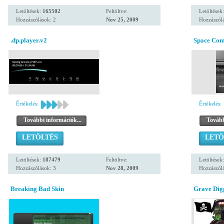
Letöltések:
165502
Feltöltve:
Letöltések
Hozzászólások: 2
Nov 25, 2009
Hozzászólá
.dp.player.v2
Space Co
Értékelés:
Értékelés:
További információk...
Tovább
LETÖLTÉS
LETÖ
Letöltések:
187479
Feltöltve:
Letöltések
Hozzászólások: 3
Nov 28, 2009
Hozzászólá
Breaking Bad Skin
Grave Dig