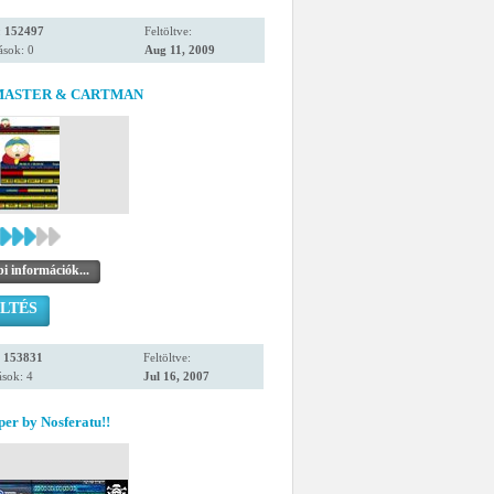
:
152497
Feltöltve:
ások: 0
Aug 11, 2009
ASTER & CARTMAN
i információk...
LTÉS
:
153831
Feltöltve:
sok: 4
Jul 16, 2007
er by Nosferatu!!